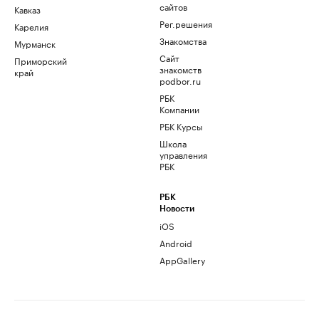
сайтов
Кавказ
Рег.решения
Карелия
Знакомства
Мурманск
Сайт
Приморский
знакомств
край
podbor.ru
РБК
Компании
РБК Курсы
Школа
управления
РБК
РБК
Новости
iOS
Android
AppGallery