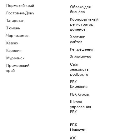
Пермский край
Облако для
бизнеса
Ростов-на-Дону
Корпоративный
Татарстан
регистратор
Тюмень
доменов
Черноземье
Хостинг
сайтов
Кавказ
Рег.решения
Карелия
Знакомства
Мурманск
Сайт
Приморский
знакомств
край
podbor.ru
РБК
Компании
РБК Курсы
Школа
управления
РБК
РБК
Новости
iOS