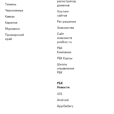
регистратор
Тюмень
доменов
Черноземье
Хостинг
сайтов
Кавказ
Рег.решения
Карелия
Знакомства
Мурманск
Сайт
Приморский
знакомств
край
podbor.ru
РБК
Компании
РБК Курсы
Школа
управления
РБК
РБК
Новости
iOS
Android
AppGallery