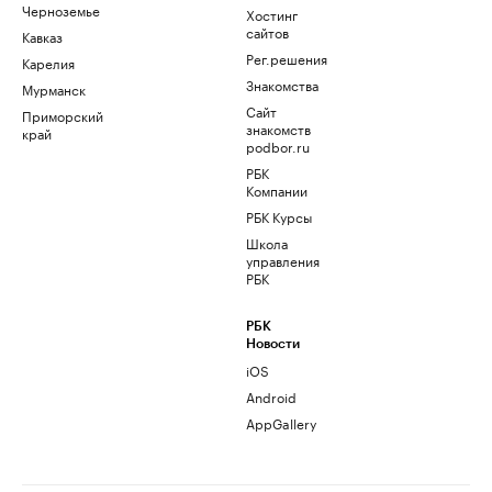
Черноземье
Хостинг
сайтов
Кавказ
Рег.решения
Карелия
Знакомства
Мурманск
Сайт
Приморский
знакомств
край
podbor.ru
РБК
Компании
РБК Курсы
Школа
управления
РБК
РБК
Новости
iOS
Android
AppGallery