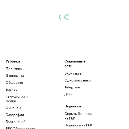
Рубрики
Социальные
сети
Политика
ВКонтакте
Экономика
Одноклассники
Общество
Telegram
Бизнес
Дзен
Технологии и
медиа
Финансы
Подписки
Скрыть баннеры
Биографии
на РБК
База знаний
Подписка на РБК
РБК Образование