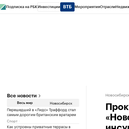
Подписка на РБК
Инвестиции
Мероприятия
Отрасли
Недви
РБК Курсы
РБК Life
Тренды
Визионеры
Национальные проекты
Горо
Спецпроекты СПб
Конференции СПб
Спецпроекты
Проверка конт
Новосибирс
Все новости
Новосибирск
Весь мир
Прок
Перешедший в «Лидс» Траффорд стал
самым дорогим британским вратарем
«Нов
Спорт
Как устроены приватные террасы в
инсу