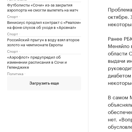
Футболисты «Сочи» из-за закрытия
Проблема
аэропорта не смогли вылететь на матч
октябре. 
Спорт
Винисиус продлил контракт с «Реалом»
некоторы
на фоне слухов об уходе в «Арсенал»
Спорт
Ранее РБ
Российский прыгун в воду взял второе
золото на чемпионате Европы
Меняйло 
Спорт
области 
«Аэрофлот» предупредил об
выдачи ин
изменении расписания в Сочи и
Геленджике
руководи
Политика
диабетом
некоторые
Загрузить еще
В самом 
объяснял
обеспечен
нет. «Воп
обусловл