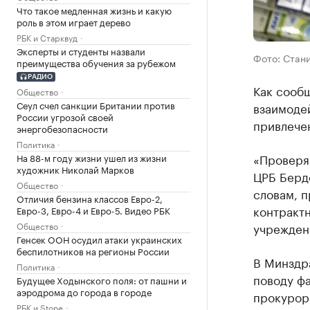
Что такое медленная жизнь и какую
роль в этом играет дерево
РБК и Старквуд
Эксперты и студенты назвали
Фото: Стан
преимущества обучения за рубежом
РАДИО
Как сооб
Общество
Сеул счел санкции Британии против
взаимоде
России угрозой своей
привлече
энергобезопасности
Политика
«Проверя
На 88-м году жизни ушел из жизни
художник Николай Марков
ЦРБ Бердс
Общество
словам, 
Отличия бензина классов Евро-2,
контракт
Евро-3, Евро-4 и Евро-5. Видео РБК
Общество
учреждени
Генсек ООН осудил атаки украинских
беспилотников на регионы России
В Минздр
Политика
поводу фа
Будущее Ходынского поля: от пашни и
аэродрома до города в городе
прокурорс
РБК и Stone