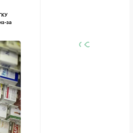
ГКУ
из-за