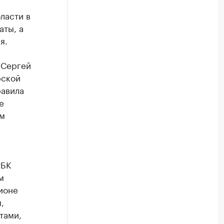
ласти в
аты, а
я.
 Сергей
рской
равила
е
ым
РБК
м
ионе
,
тами,