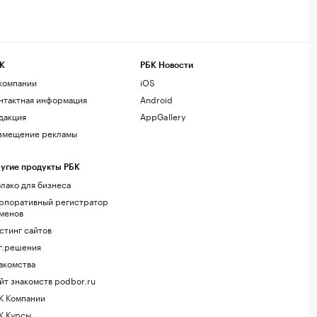
К
РБК Новости
компании
iOS
нтактная информация
Android
дакция
AppGallery
змещение рекламы
угие продукты РБК
лако для бизнеса
рпоративный регистратор
менов
стинг сайтов
г.решения
акомства
йт знакомств podbor.ru
К Компании
К Курсы