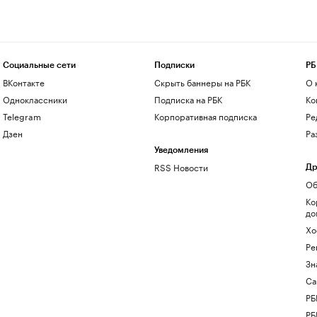
Социальные сети
Подписки
РБ
ВКонтакте
Скрыть баннеры на РБК
О 
Одноклассники
Подписка на РБК
Ко
Telegram
Корпоративная подписка
Ре
Дзен
Ра
Уведомления
RSS Новости
Др
Об
Ко
до
Хо
Ре
Зн
Са
РБ
РБ