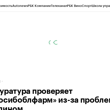
жимость
Autonews
РБК Компании
Телеканал
РБК Вино
Спорт
Школа упра
д
Стиль
Крипто
РБК Бизнес-среда
Дискуссионный клуб
Исследования
К
рагентов
Политика
Экономика
Бизнес
Технологии и медиа
Финансы
Рын
к
уратура проверяет
осибоблфарм» из-за пробле
лином