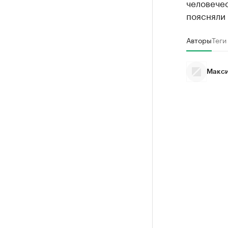
человече
поясняли 
Авторы
Теги
Макси