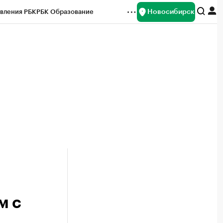
Новосибирск
вления РБК
РБК Образование
редитные рейтинги
Франшизы
Газета
ок наличной валюты
м с