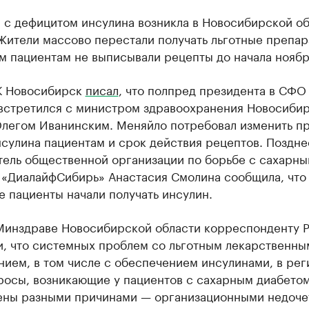
 с дефицитом инсулина возникла в Новосибирской об
Жители массово перестали получать льготные препар
м пациентам не выписывали рецепты до начала ноябр
К Новосибирск
писал
, что полпред президента в СФО
встретился с министром здравоохранения Новосиби
Олегом Иванинским. Меняйло потребовал изменить п
сулина пациентам и срок действия рецептов. Поздне
тель общественной организации по борьбе с сахарн
 «ДиалайфСибирь» Анастасия Смолина сообщила, что
 пациенты начали получать инсулин.
Минздраве Новосибирской области корреспонденту 
и, что системных проблем со льготным лекарственны
ием, в том числе с обеспечением инсулинами, в рег
росы, возникающие у пациентов с сахарным диабетом
ены разными причинами — организационными недоче