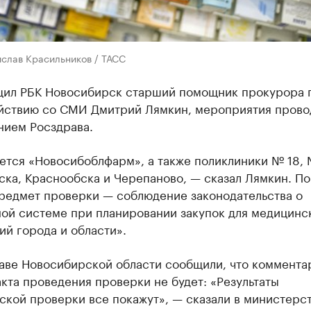
ислав Красильников / ТАСС
щил РБК Новосибирск старший помощник прокурора 
йствию со СМИ Дмитрий Лямкин​, мероприятия прово
нием Росздрава.
ется «Новосибоблфарм», а также поликлиники № 18, 
ка, Краснообска и Черепаново, — сказал Лямкин. По
предмет проверки — соблюдение законодательства о
ной системе при планировании закупок для медицинс
й города и области».
аве Новосибирской области сообщили, что коммента
кта проведения проверки не будет: «Результаты
кой проверки все покажут», — сказали в министерст