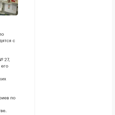
по
дятся с
№ 27,
 его
ких
риев по
ве.