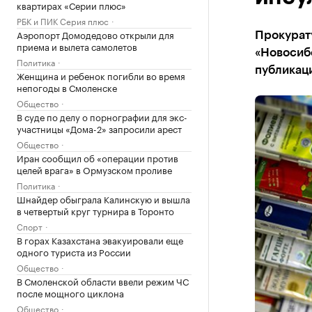
квартирах «Серии плюс»
РБК и ПИК Серия плюс
Аэропорт Домодедово открыли для
Прокурат
приема и вылета самолетов
«Новосиб
Политика
публикаци
Женщина и ребенок погибли во время
непогоды в Смоленске
Общество
В суде по делу о порнографии для экс-
участницы «Дома-2» запросили арест
Общество
Иран сообщил об «операции против
целей врага» в Ормузском проливе
Политика
Шнайдер обыграла Калинскую и вышла
в четвертый круг турнира в Торонто
Спорт
В горах Казахстана эвакуировали еще
одного туриста из России
Общество
В Смоленской области ввели режим ЧС
после мощного циклона
Общество