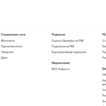
Социальные сети
Подписки
РБ
ВКонтакте
Скрыть баннеры на РБК
О 
Одноклассники
Подписка на РБК
Ко
Telegram
Корпоративная подписка
Ре
Дзен
Ра
Уведомления
RSS Новости
Др
Об
Ко
до
Хо
Ре
Зн