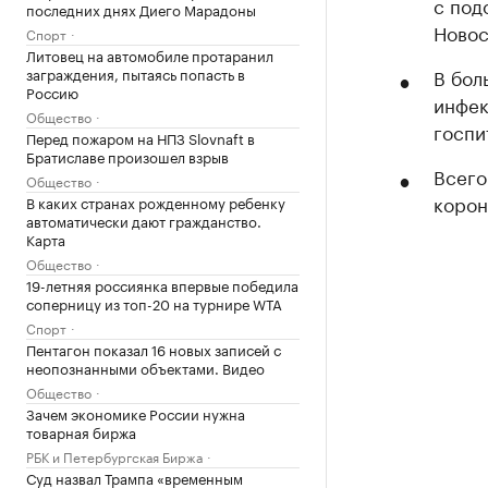
с под
последних днях Диего Марадоны
Новос
Спорт
Литовец на автомобиле протаранил
заграждения, пытаясь попасть в
В бол
Россию
инфек
Общество
госпи
Перед пожаром на НПЗ Slovnaft в
Братиславе произошел взрыв
Всего
Общество
корон
В каких странах рожденному ребенку
автоматически дают гражданство.
Карта
Общество
19-летняя россиянка впервые победила
соперницу из топ-20 на турнире WTA
Спорт
Пентагон показал 16 новых записей с
неопознанными объектами. Видео
Общество
Зачем экономике России нужна
товарная биржа
РБК и Петербургская Биржа
Суд назвал Трампа «временным