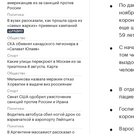
американцев из-за санкций против
По да
России
ноябр
Политика
корон
В вузах рассказали, как прошла одна из
«самых жарких» приемных кампаний
еще ш
РАДИО
59 ле
Общество
СКА обменял канадского легионера в
С нач
«Салават Юлаев»
том ч
Спорт
выздо
Какие улицы перекроют в Москве из-за
триатлона 8 августа. Карта
челов
Общество
Мельникова назвала мерзким отказ
Хорватии в выдаче виз россиянам
В отд
Спорт
пацие
Сенат США одобрил ужесточение
санкций против России и Ирана
Госпи
Политика
Водитель автобуса сбил ногой дрон со
корон
взрывчаткой в аэропорту Лейпцига
Политика
Взрос
В Аргентине массажист рассказал о