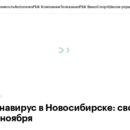
жимость
Autonews
РБК Компании
Телеканал
РБК Вино
Спорт
Школа упра
д
Стиль
Крипто
РБК Бизнес-среда
Дискуссионный клуб
Исследования
К
рагентов
Политика
Экономика
Бизнес
Технологии и медиа
Финансы
Рын
с
навирус в Новосибирске: св
 ноября