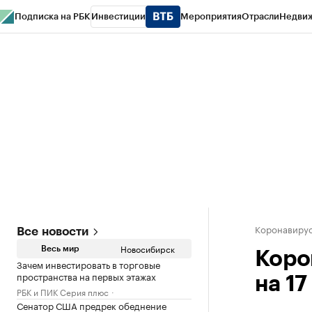
Подписка на РБК
Инвестиции
Мероприятия
Отрасли
Недви
РБК Курсы
РБК Life
Тренды
Визионеры
Национальные проекты
Горо
Спецпроекты СПб
Конференции СПб
Спецпроекты
Проверка конт
Коронавиру
Все новости
Новосибирск
Весь мир
Коро
Зачем инвестировать в торговые
пространства на первых этажах
на 17
РБК и ПИК Серия плюс
Сенатор США предрек обеднение