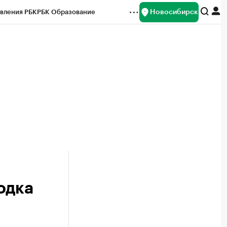
Новосибирск
вления РБК
РБК Образование
редитные рейтинги
Франшизы
Газета
ок наличной валюты
одка