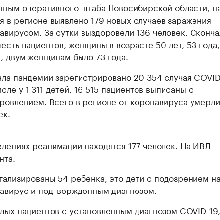
нным оперативного штаба Новосибирской области, на
я в регионе выявлено 179 новых случаев заражения
авирусом. За сутки выздоровели 136 человек. Сконча
есть пациентов, женщины в возрасте 50 лет, 53 года, 
т, двум женщинам было 73 года.
ала пандемии зарегистрировано 20 354 случая COVID-
исле у 1 311 детей. 16 515 пациентов выписаны с
ровлением. Всего в регионе от коронавируса умерл
ек.
елениях реанимации находятся 177 человек. На ИВЛ —
нта.
тализированы 54 ребенка, это дети с подозрением н
авирус и подтвержденным диагнозом.
лых пациентов с установленным диагнозом COVID-19,