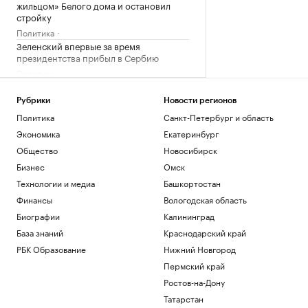
жильцом» Белого дома и остановил
стройку
Политика
Зеленский впервые за время
президентства прибыл в Сербию
Политика
Как перейти «порог недоверия»:
Слащева и Wylsacom — о новых
Рубрики
Новости регионов
технологиях
РАДИО
Политика
Санкт-Петербург и область
Технологии и медиа
Экономика
Екатеринбург
Посольство России назвало инцидент с
Общество
Новосибирск
дроном в Лейпциге провокацией
Бизнес
Омск
Политика
Рубио рассказал, как США затягивают
Технологии и медиа
Башкортостан
«петлю» вокруг Кубы
Финансы
Вологодская область
Политика
Биографии
Калининград
База знаний
Краснодарский край
Загрузить еще
РБК Образование
Нижний Новгород
Пермский край
Ростов-на-Дону
Татарстан