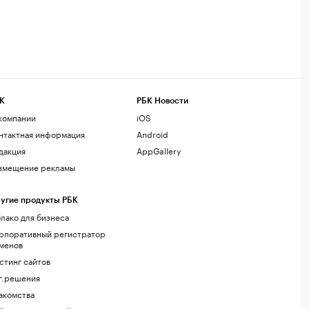
К
РБК Новости
компании
iOS
нтактная информация
Android
дакция
AppGallery
змещение рекламы
угие продукты РБК
лако для бизнеса
рпоративный регистратор
менов
стинг сайтов
г.решения
акомства