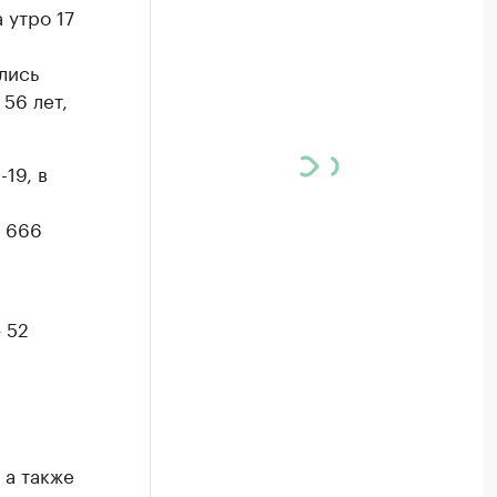
 утро 17
лись
56 лет,
19, в
и 666
 52
а
 а также