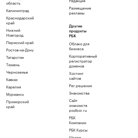
Редакция
область
Размещение
Калининград
рекламы
Краснодарский
край
Другие
Нижний
продукты
Новгород
РБК
Пермский край
Облако для
бизнеса
Ростов-на-Дону
Корпоративный
Татарстан
регистратор
Тюмень
доменов
Черноземье
Хостинг
сайтов
Кавказ
Рег.решения
Карелия
Знакомства
Мурманск
Сайт
Приморский
знакомств
край
podbor.ru
РБК
Компании
РБК Курсы
Школа