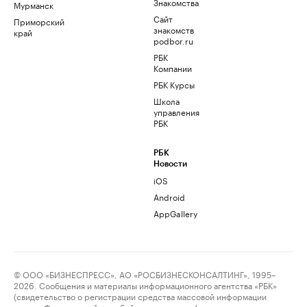
Знакомства
Мурманск
Сайт
Приморский
знакомств
край
podbor.ru
РБК
Компании
РБК Курсы
Школа
управления
РБК
РБК
Новости
iOS
Android
AppGallery
© ООО «БИЗНЕСПРЕСС», АО «РОСБИЗНЕСКОНСАЛТИНГ», 1995–
2026. Сообщения и материалы информационного агентства «РБК»
(свидетельство о регистрации средства массовой информации
выдано Федеральной службой по надзору в сфере связи,