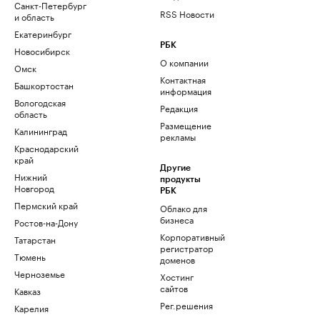
Санкт-Петербург
RSS Новости
и область
Екатеринбург
РБК
Новосибирск
О компании
Омск
Контактная
Башкортостан
информация
Вологодская
Редакция
область
Размещение
Калининград
рекламы
Краснодарский
край
Другие
Нижний
продукты
Новгород
РБК
Пермский край
Облако для
бизнеса
Ростов-на-Дону
Корпоративный
Татарстан
регистратор
Тюмень
доменов
Черноземье
Хостинг
сайтов
Кавказ
Рег.решения
Карелия