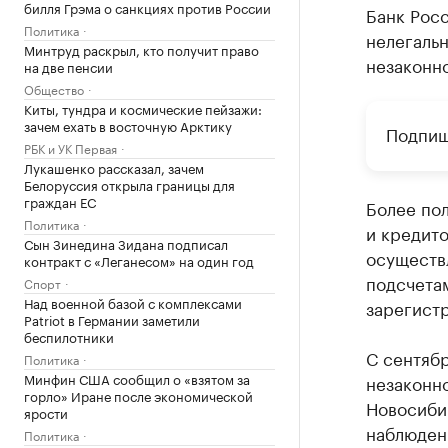
билля Грэма о санкциях против России
Банк Росс
Политика
нелегальн
Минтруд раскрыл, кто получит право
незаконн
на две пенсии
Общество
Киты, тундра и космические пейзажи:
зачем ехать в восточную Арктику
Подпиш
РБК и УК Первая
Лукашенко рассказал, зачем
Белоруссия открыла границы для
граждан ЕС
Более по
Политика
и кредито
Сын Зинедина Зидана подписал
осуществл
контракт с «Леганесом» на один год
подсчетам
Спорт
Над военной базой с комплексами
зарегист
Patriot в Германии заметили
беспилотники
С сентябр
Политика
Минфин США сообщил о «взятом за
незаконно
горло» Иране после экономической
Новосиби
ярости
наблюден
Политика