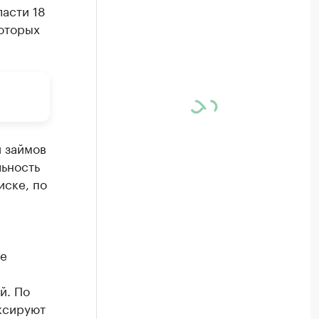
ласти 18
которых
 займов
льность
иске, по
ке
й. По
ксируют