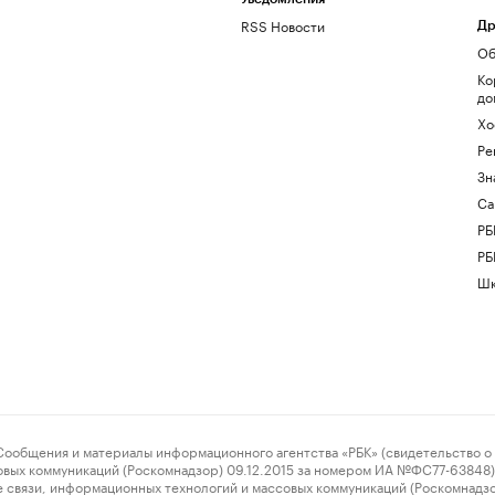
RSS Новости
Др
Об
Ко
до
Хо
Ре
Зн
Са
РБ
РБ
Шк
ения и материалы информационного агентства «РБК» (свидетельство о 
овых коммуникаций (Роскомнадзор) 09.12.2015 за номером ИА №ФС77-63848) 
 связи, информационных технологий и массовых коммуникаций (Роскомнадз