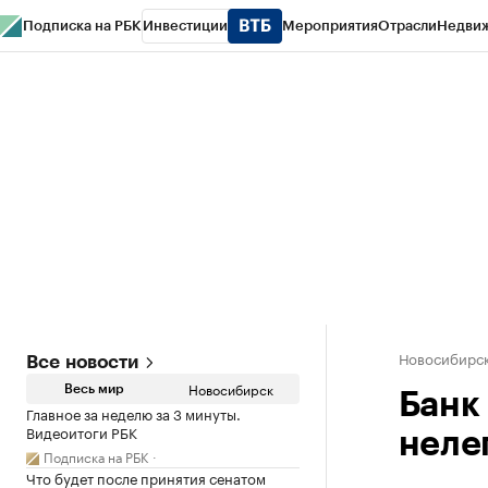
Подписка на РБК
Инвестиции
Мероприятия
Отрасли
Недви
РБК Курсы
РБК Life
Тренды
Визионеры
Национальные проекты
Горо
Спецпроекты СПб
Конференции СПб
Спецпроекты
Проверка конт
Новосибирс
Все новости
Новосибирск
Весь мир
Банк
Главное за неделю за 3 минуты.
Видеоитоги РБК
неле
Подписка на РБК
Что будет после принятия сенатом