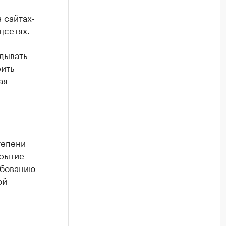
 сайтах-
цсетях.
дывать
рить
ая
тепени
крытие
ебованию
ой