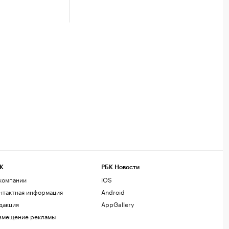
К
РБК Новости
компании
iOS
нтактная информация
Android
дакция
AppGallery
змещение рекламы