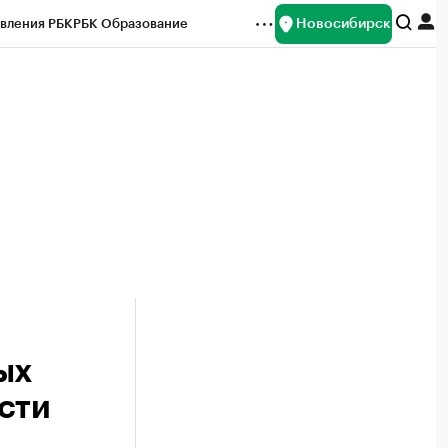
Новосибирск
вления РБК
РБК Образование
редитные рейтинги
Франшизы
Газета
ок наличной валюты
ых
сти