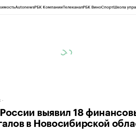
жимость
Autonews
РБК Компании
Телеканал
РБК Вино
Спорт
Школа упра
д
Стиль
Крипто
РБК Бизнес-среда
Дискуссионный клуб
Исследования
К
рагентов
Политика
Экономика
Бизнес
Технологии и медиа
Финансы
Рын
к
 России выявил 18 финансов
галов в Новосибирской обла