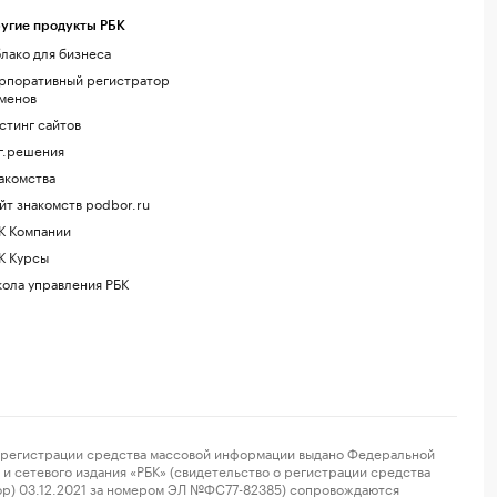
угие продукты РБК
лако для бизнеса
рпоративный регистратор
менов
стинг сайтов
г.решения
акомства
йт знакомств podbor.ru
К Компании
К Курсы
ола управления РБК
регистрации средства массовой информации выдано Федеральной
и сетевого издания «РБК» (свидетельство о регистрации средства
ор) 03.12.2021 за номером ЭЛ №ФС77-82385) сопровождаются