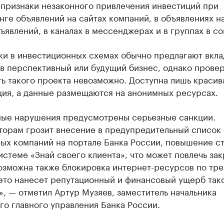
 признаки незаконного привлечения инвестиций при
ге объявлений на сайтах компаний, в объявлениях на
ъявлений, в каналах в мессенджерах и в группах в со
и в инвестиционных схемах обычно предлагают вкла
в перспективный или будущий бизнес, однако прове
ь такого проекта невозможно. Доступна лишь красив
ция, а данные размещаются на анонимных ресурсах.
ные нарушения предусмотрены серьезные санкции.
торам грозит внесение в предупредительный список
ных компаний на портале Банка России, повышение с
истеме «Знай своего клиента», что может повлечь за
Возможна также блокировка интернет-ресурсов по тр
 это нанесет репутационный и финансовый ущерб так
, — отметил Артур Музяев, заместитель начальника
о главного управления Банка России.