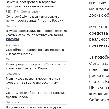
Зачем инвестировать в торговые
выявляют
пространства на первых этажах
мониторин
РБК и ПИК Серия плюс
досках об
Сенатор США назвал «выстрелом в
ногу» проект санкций против России
Политика
Мошенник
В вузах рассказали, как прошла одна из
средства 
«самых жарких» приемных кампаний
реальност
РАДИО
презента
Общество
СКА обменял канадского легионера в
«Салават Юлаев»
За подоб
Спорт
Организа
Какие улицы перекроют в Москве из-за
триатлона 8 августа. Карта
нелегаль
Общество
риска в с
Мельникова назвала мерзким отказ
счетов. 
Хорватии в выдаче виз россиянам
ЦБ. «Все
Спорт
Сенат США одобрил «адские» санкции
компании»
против России
Сибирског
Политика
Водитель автобуса сбил ногой дрон со