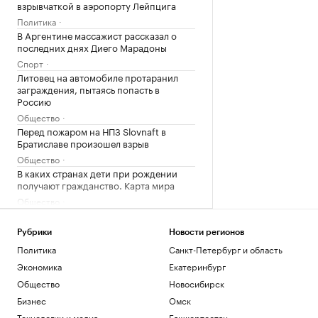
взрывчаткой в аэропорту Лейпцига
Политика
В Аргентине массажист рассказал о
последних днях Диего Марадоны
Спорт
Литовец на автомобиле протаранил
заграждения, пытаясь попасть в
Россию
Общество
Перед пожаром на НПЗ Slovnaft в
Братиславе произошел взрыв
Общество
В каких странах дети при рождении
получают гражданство. Карта мира
Общество
Загрузить еще
Рубрики
Новости регионов
Политика
Санкт-Петербург и область
Экономика
Екатеринбург
Общество
Новосибирск
Бизнес
Омск
Технологии и медиа
Башкортостан