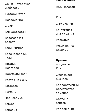
Уведомления
Санкт-Петербург
RSS Новости
и область
Екатеринбург
РБК
Новосибирск
О компании
Омск
Контактная
Башкортостан
информация
Вологодская
Редакция
область
Размещение
Калининград
рекламы
Краснодарский
край
Другие
Нижний
продукты
Новгород
РБК
Пермский край
Облако для
бизнеса
Ростов-на-Дону
Корпоративный
Татарстан
регистратор
Тюмень
доменов
Черноземье
Хостинг
сайтов
Кавказ
Рег.решения
Карелия