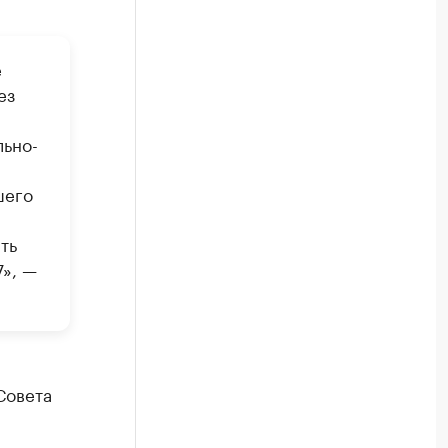
е
ез
льно-
шего
ть
», —
Совета