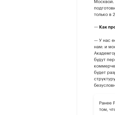
Москвой. 
подготов
только в 
— Как пр
— У нас е
нам: и м
Академгор
будут пер
коммерче
будет раз
структуру
безусловн
Ранее 
том, чт