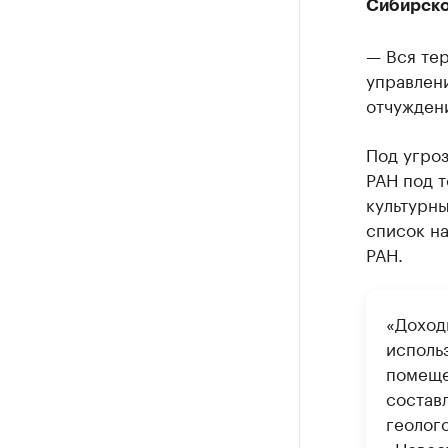
Сибирско
— Вся те
управлени
отчуждени
Под угроз
РАН под т
культурны
список на
РАН.
«Доход
использ
помеще
составл
геолог
«Новос