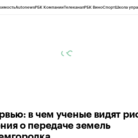
жимость
Autonews
РБК Компании
Телеканал
РБК Вино
Спорт
Школа упра
д
Стиль
Крипто
РБК Бизнес-среда
Дискуссионный клуб
Исследования
К
рагентов
Политика
Экономика
Бизнес
Технологии и медиа
Финансы
Рын
рвью: в чем ученые видят ри
ния о передаче земель
емгородка