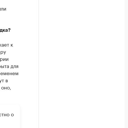
или
дка?
жает к
еру
ории
рыта для
ременем
ут в
 оно,
стно о