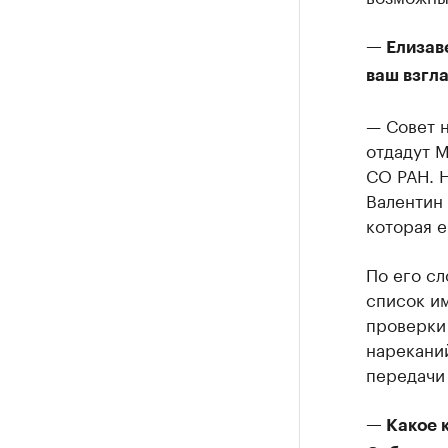
— Елизаве
ваш взгл
— Совет н
отдадут М
СО РАН. Н
Валентин
которая е
По его сл
список и
проверки
нарекани
передачи 
— Какое к