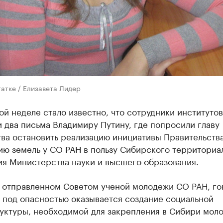
атке / Елизавета Лидер
й неделе стало известно, что сотрудники институто
 два письма Владимиру Путину, где попросили главу
тва остановить реализацию инициативы Правительств
ию земель у СО РАН в пользу Сибирского территориа
ия Министерства науки и высшего образования.
, отправленном Советом ученой молодежи СО РАН, го
о под опасностью оказывается создание социальной
уктуры, необходимой для закрепления в Сибири мол