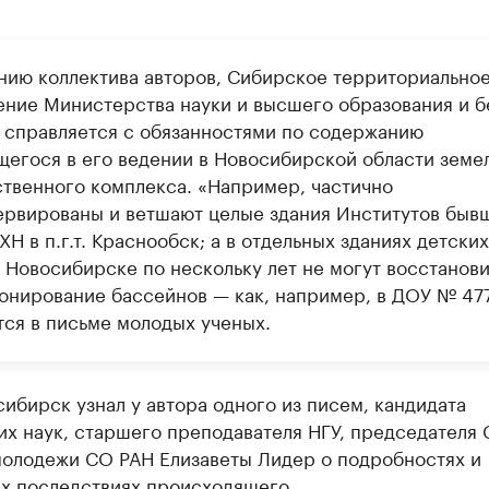
нию коллектива авторов, Сибирское территориально
ение Министерства науки и высшего образования и б
е справляется с обязанностями по содержанию
щегося в его ведении в Новосибирской области земе
твенного комплекса. «Например, частично
ервированы и ветшают целые здания Институтов быв
Н в п.г.т. Краснообск; а в отдельных зданиях детских
в Новосибирске по нескольку лет не могут восстанови
онирование бассейнов — как, например, в ДОУ № 477
тся в письме молодых ученых.
ибирск узнал у автора одного из писем, кандидата
х наук, старшего преподавателя НГУ, председателя 
молодежи СО РАН Елизаветы Лидер о подробностях и
х последствиях происходящего.