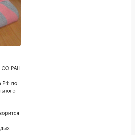
в СО РАН
а РФ по
льного
ворится
одых