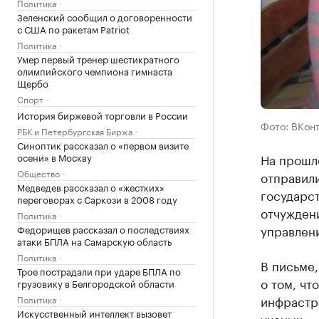
Политика
Зеленский сообщил о договоренности
с США по ракетам Patriot
Политика
Умер первый тренер шестикратного
олимпийского чемпиона гимнаста
Щербо
Спорт
История биржевой торговли в России
Фото: ВКонт
РБК и Петербургская Биржа
Синоптик рассказал о «первом визите
осени» в Москву
На прошло
Общество
отправили
Медведев рассказал о «жестких»
государс
переговорах с Саркози в 2008 году
отчужден
Политика
управлен
Федорищев рассказал о последствиях
атаки БПЛА на Самарскую область
Политика
В письме
Трое пострадали при ударе БПЛА по
о том, чт
грузовику в Белгородской области
инфрастр
Политика
Искусственный интеллект вызовет
ученых.