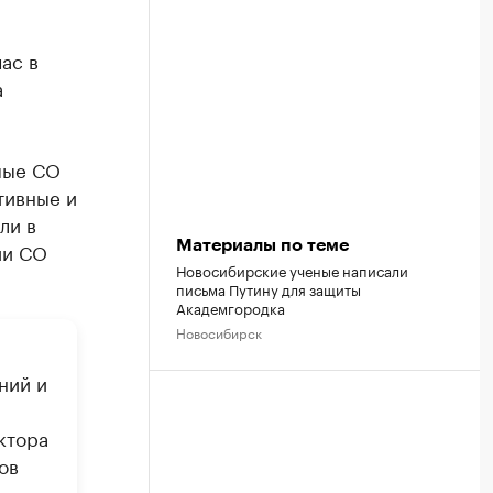
ас в
а
мые СО
тивные и
ли в
ии СО
Материалы по теме
Новосибирские ученые написали
письма Путину для защиты
Академгородка
Новосибирск
ний и
ктора
ов