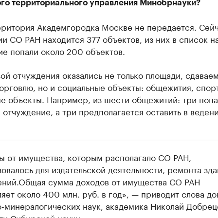
го территориального управления Минобрнауки?
рритория Академгородка Москве не передается. Сейч
и СО РАН находится 377 объектов, из них в список н
е попали около 200 объектов.
ой отчуждения оказались не только площади, сдавае
орговлю, но и социальные объекты: общежития, спор
е объекты. Например, из шести общежитий: три попа
 отчуждение, а три предполагается оставить в веден
ы от имущества, которым располагало СО РАН,
овалось для издательской деятельности, ремонта зда
ний.Общая сумма доходов от имущества СО РАН
яет около 400 млн. руб. в год», — приводит слова до
о-минералогических наук, академика Николай Добрец
ти Сибирской науки».