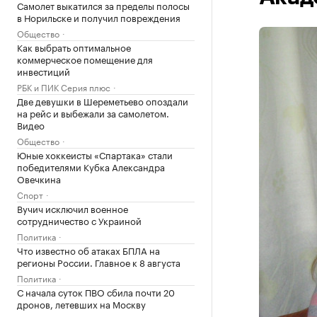
Самолет выкатился за пределы полосы
в Норильске и получил повреждения
Общество
Как выбрать оптимальное
коммерческое помещение для
инвестиций
РБК и ПИК Серия плюс
Две девушки в Шереметьево опоздали
на рейс и выбежали за самолетом.
Видео
Общество
Юные хоккеисты «Спартака» стали
победителями Кубка Александра
Овечкина
Спорт
Вучич исключил военное
сотрудничество с Украиной
Политика
Что известно об атаках БПЛА на
регионы России. Главное к 8 августа
Политика
С начала суток ПВО сбила почти 20
дронов, летевших на Москву