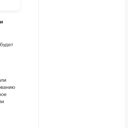
ки
 будет
али
ованию
ное
ли