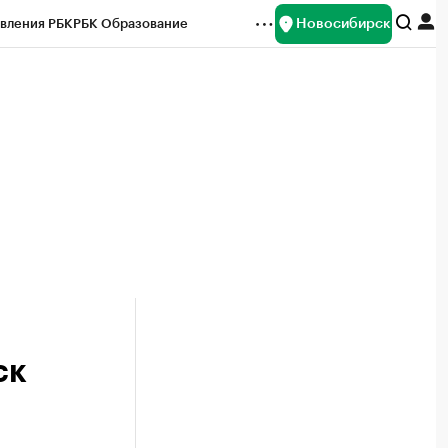
Новосибирск
вления РБК
РБК Образование
редитные рейтинги
Франшизы
Газета
ок наличной валюты
ск