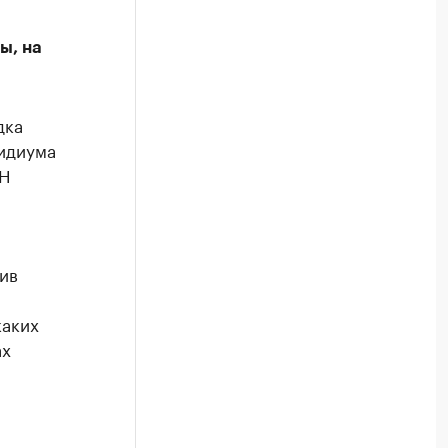
ы, на
дка
зидиума
АН
,
ив
каких
ах