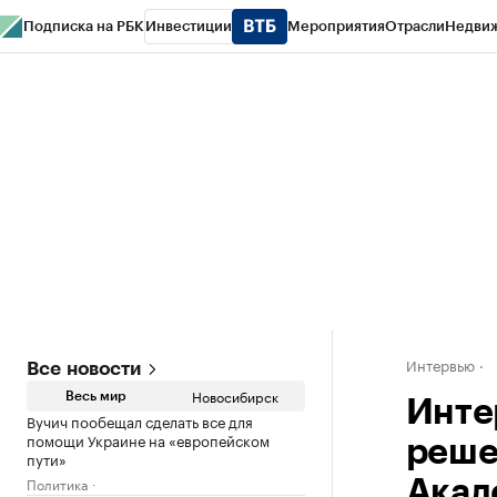
Подписка на РБК
Инвестиции
Мероприятия
Отрасли
Недви
РБК Курсы
РБК Life
Тренды
Визионеры
Национальные проекты
Горо
Спецпроекты СПб
Конференции СПб
Спецпроекты
Проверка конт
Интервью
Все новости
Новосибирск
Весь мир
Инте
Вучич пообещал сделать все для
помощи Украине на «европейском
реше
пути»
Политика
Акад