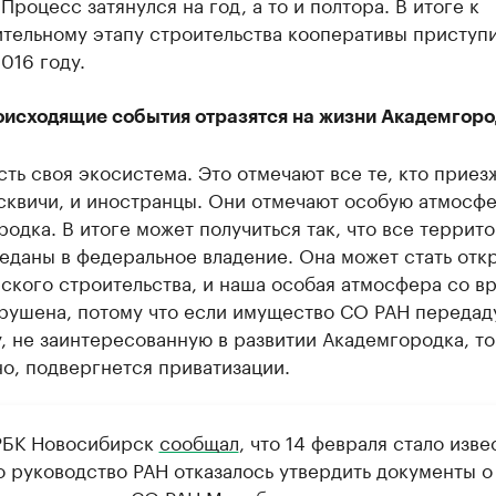
Процесс затянулся на год, а то и полтора. В итоге к
ительному этапу строительства кооперативы приступ
2016 году.
оисходящие события отразятся на жизни Академгоро
сть своя экосистема. Это отмечают все те, кто приез
осквичи, и иностранцы. Они отмечают особую атмосф
одка. В итоге может получиться так, что все террит
еданы в федеральное владение. Она может стать отк
ского строительства, и наша особая атмосфера со в
рушена, потому что если имущество СО РАН передад
, не заинтересованную в развитии Академгородка, то
о, подвергнется приватизации.
РБК Новосибирск
сообщал
, что 14 февраля стало изве
о руководство РАН отказалось утвердить документы о