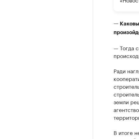
— Каковы 
произойд
— Тогда с
происход
Ради наг
кооперат
строител
строитель
земли ре
агентство
территори
В итоге н