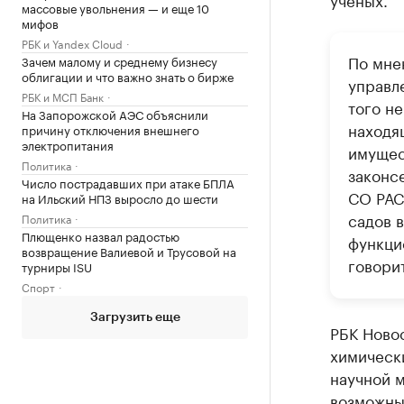
массовые увольнения — и еще 10
мифов
РБК и Yandex Cloud
По мне
Зачем малому и среднему бизнесу
облигации и что важно знать о бирже
управл
РБК и МСП Банк
того н
На Запорожской АЭС объяснили
находя
причину отключения внешнего
электропитания
имущес
Политика
законс
Число пострадавших при атаке БПЛА
СО РАСХ
на Ильский НПЗ выросло до шести
садов 
Политика
Плющенко назвал радостью
функци
возвращение Валиевой и Трусовой на
говори
турниры ISU
Спорт
Загрузить еще
РБК Новос
химически
научной 
возможны