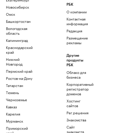
РБК
Новосибирск
О компании
Омск
Контактная
Башкортостан
информация
Вологодская
Редакция
область
Размещение
Калининград
рекламы
Краснодарский
край
Другие
Нижний
продукты
Новгород
РБК
Пермский край
Облако для
бизнеса
Ростов-на-Дону
Корпоративный
Татарстан
регистратор
Тюмень
доменов
Черноземье
Хостинг
сайтов
Кавказ
Рег.решения
Карелия
Знакомства
Мурманск
Сайт
Приморский
знакомств
край