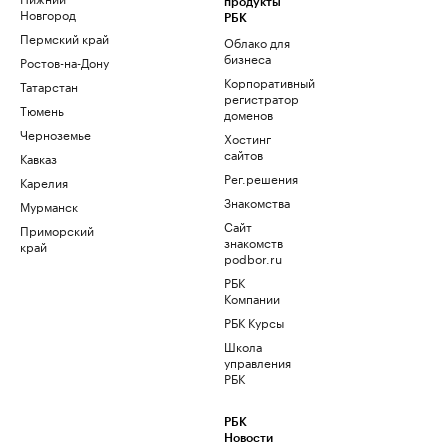
продукты
Новгород
РБК
Пермский край
Облако для
бизнеса
Ростов-на-Дону
Корпоративный
Татарстан
регистратор
Тюмень
доменов
Черноземье
Хостинг
сайтов
Кавказ
Рег.решения
Карелия
Знакомства
Мурманск
Сайт
Приморский
знакомств
край
podbor.ru
РБК
Компании
РБК Курсы
Школа
управления
РБК
РБК
Новости