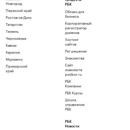
Новгород
РБК
Пермский край
Облако для
бизнеса
Ростов-на-Дону
Корпоративный
Татарстан
регистратор
Тюмень
доменов
Черноземье
Хостинг
сайтов
Кавказ
Рег.решения
Карелия
Знакомства
Мурманск
Сайт
Приморский
знакомств
край
podbor.ru
РБК
Компании
РБК Курсы
Школа
управления
РБК
РБК
Новости