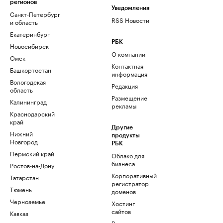
регионов
Уведомления
Санкт-Петербург
RSS Новости
и область
Екатеринбург
РБК
Новосибирск
О компании
Омск
Контактная
Башкортостан
информация
Вологодская
Редакция
область
Размещение
Калининград
рекламы
Краснодарский
край
Другие
Нижний
продукты
Новгород
РБК
Пермский край
Облако для
бизнеса
Ростов-на-Дону
Корпоративный
Татарстан
регистратор
Тюмень
доменов
Черноземье
Хостинг
сайтов
Кавказ
Рег.решения