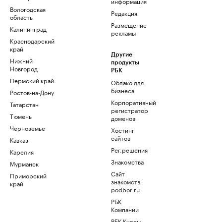
информация
Вологодская
Редакция
область
Размещение
Калининград
рекламы
Краснодарский
край
Другие
Нижний
продукты
Новгород
РБК
Пермский край
Облако для
бизнеса
Ростов-на-Дону
Корпоративный
Татарстан
регистратор
Тюмень
доменов
Черноземье
Хостинг
сайтов
Кавказ
Рег.решения
Карелия
Знакомства
Мурманск
Сайт
Приморский
знакомств
край
podbor.ru
РБК
Компании
РБК Курсы