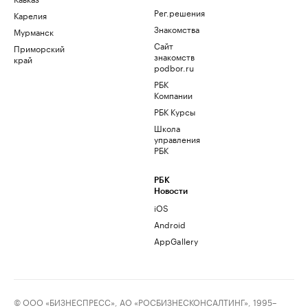
Рег.решения
Карелия
Знакомства
Мурманск
Сайт
Приморский
знакомств
край
podbor.ru
РБК
Компании
РБК Курсы
Школа
управления
РБК
РБК
Новости
iOS
Android
AppGallery
© ООО «БИЗНЕСПРЕСС», АО «РОСБИЗНЕСКОНСАЛТИНГ», 1995–