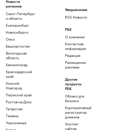
Новости
регионов
Уведомления
Санкт-Петербург
RSS Новости
и область
Екатеринбург
РБК
Новосибирск
О компании
Омск
Контактная
Башкортостан
информация
Вологодская
Редакция
область
Размещение
Калининград
рекламы
Краснодарский
край
Другие
Нижний
продукты
Новгород
РБК
Пермский край
Облако для
бизнеса
Ростов-на-Дону
Корпоративный
Татарстан
регистратор
Тюмень
доменов
Черноземье
Хостинг
сайтов
Кавказ