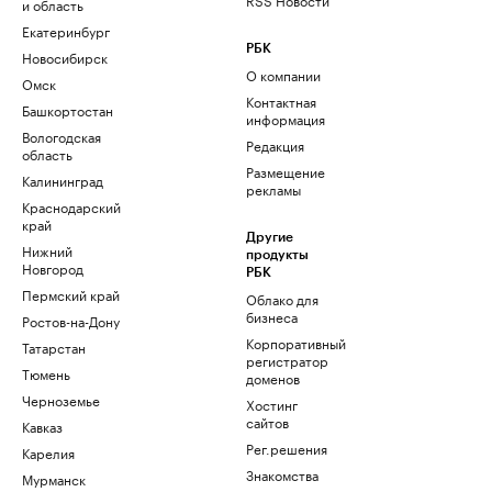
и область
Екатеринбург
РБК
Новосибирск
О компании
Омск
Контактная
Башкортостан
информация
Вологодская
Редакция
область
Размещение
Калининград
рекламы
Краснодарский
край
Другие
Нижний
продукты
Новгород
РБК
Пермский край
Облако для
бизнеса
Ростов-на-Дону
Корпоративный
Татарстан
регистратор
Тюмень
доменов
Черноземье
Хостинг
сайтов
Кавказ
Рег.решения
Карелия
Знакомства
Мурманск