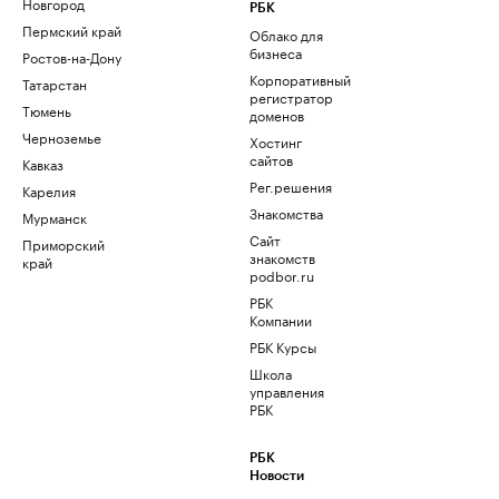
Новгород
РБК
Пермский край
Облако для
бизнеса
Ростов-на-Дону
Корпоративный
Татарстан
регистратор
Тюмень
доменов
Черноземье
Хостинг
сайтов
Кавказ
Рег.решения
Карелия
Знакомства
Мурманск
Сайт
Приморский
знакомств
край
podbor.ru
РБК
Компании
РБК Курсы
Школа
управления
РБК
РБК
Новости