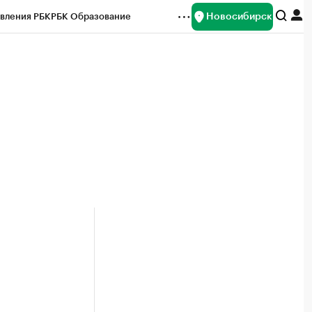
Новосибирск
вления РБК
РБК Образование
редитные рейтинги
Франшизы
Газета
ок наличной валюты