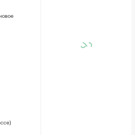
новое
ссе)