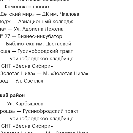
 — Каменское шоссе
«Детский мир» — ДК им. Чкалова
ледж — Авиационный колледж
да» — Ул. Адриена Лежена
№ 27 — Бизнес-инкубатор
 — Библиотека им. Цветаевой
роща — Гусинобродский тракт
 — Гусинобродское кладбище
 СНТ «Весна Сибири»
Золотая Нива» — М. «Золотая Нива»
од — Ул. Светлая
кий район
 — Ул. Карбышева
 роща» — Гусинобродский тракт
 — Гусинобродское кладбище
 СНТ «Весна Сибири»
Золотая Нива» — «М. «Золотая Нива»