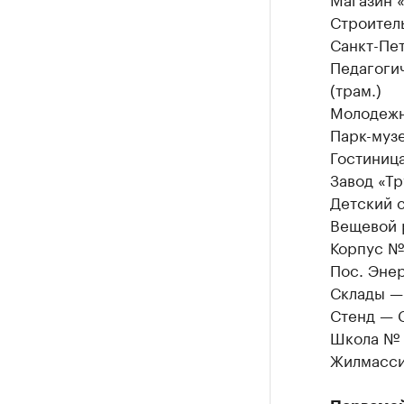
Строитель
Санкт-Пе
Педагогич
(трам.)
Молодежн
Парк-муз
Гостиница
Завод «Т
Детский с
Вещевой 
Корпус №
Пос. Энер
Склады — 
Стенд — 
Школа № 
Жилмасси