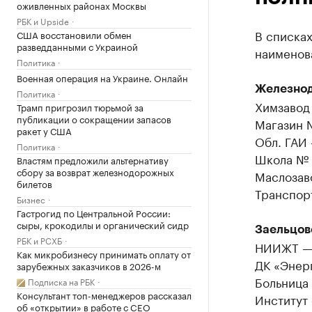
оживленных районах Москвы
РБК и Upside
В списках
США восстановили обмен
разведданными с Украиной
наименов
Политика
Военная операция на Украине. Онлайн
Железно
Политика
Химзавод
Трамп пригрозил тюрьмой за
публикации о сокращении запасов
Магазин 
ракет у США
Обл. ГАИ
Политика
Школа № 
Властям предложили альтернативу
сбору за возврат железнодорожных
Маслозав
билетов
Транспор
Бизнес
Гастрогид по Центральной России:
сыры, крокодилы и органический сидр
Заельцов
РБК и РСХБ
НИИЖТ — 
Как микробизнесу принимать оплату от
ДК «Энер
зарубежных заказчиков в 2026-м
Больница
Подписка на РБК
Консультант топ-менеджеров рассказал
Институт
об «открытии» в работе с CEO