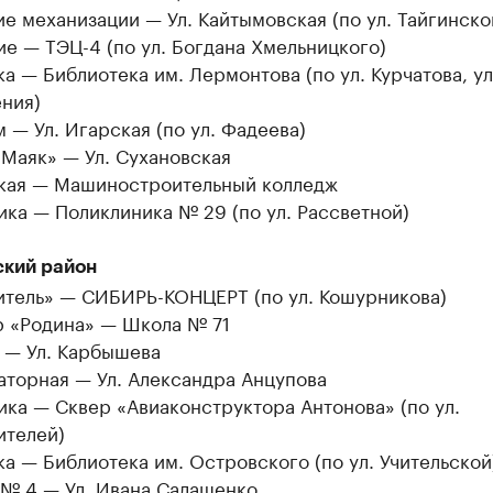
е механизации — Ул. Кайтымовская (по ул. Тайгинско
е — ТЭЦ-4 (по ул. Богдана Хмельницкого)
а — Библиотека им. Лермонтова (по ул. Курчатова, ул
ния)
 — Ул. Игарская (по ул. Фадеева)
Маяк» — Ул. Сухановская
ская — Машиностроительный колледж
ка — Поликлиника № 29 (по ул. Рассветной)
кий район
итель» — СИБИРЬ-КОНЦЕРТ (по ул. Кошурникова)
р «Родина» — Школа № 71
 — Ул. Карбышева
аторная — Ул. Александра Анцупова
ка — Сквер «Авиаконструктора Антонова» (по ул.
ителей)
а — Библиотека им. Островского (по ул. Учительской
 № 4 — Ул. Ивана Салащенко