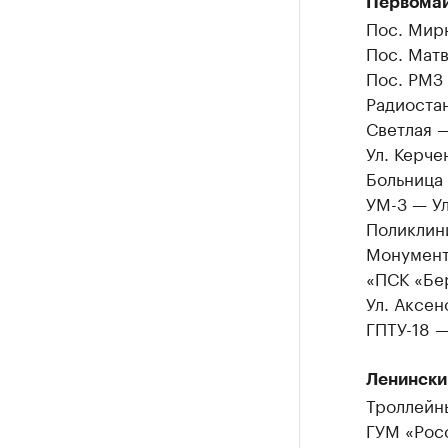
Первомай
Пос. Мир
Пос. Мат
Пос. РМЗ 
Радиоста
Светлая 
Ул. Керче
Больница 
УМ-3 — Ул
Поликлини
Монумент
«ПСК «Бе
Ул. Аксен
ГПТУ-18 —
Ленински
Троллейны
ГУМ «Росс