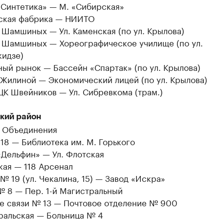
«Синтетика» — М. «Сибирская»
ская фабрика — НИИТО
 Шамшиных — Ул. Каменская (по ул. Крылова)
и Шамшиных — Хореографическое училище (по ул.
идзе)
ый рынок — Бассейн «Спартак» (по ул. Крылова)
 Жилиной — Экономический лицей (по ул. Крылова)
ЦК Швейников — Ул. Сибревкома (трам.)
кий район
. Объединения
18 — Библиотека им. М. Горького
«Дельфин» — Ул. Флотская
кая — 118 Арсенал
№ 19 (ул. Чекалина, 15) — Завод «Искра»
№ 8 — Пер. 1-й Магистральный
е связи № 13 — Почтовое отделение № 900
ральская — Больница № 4