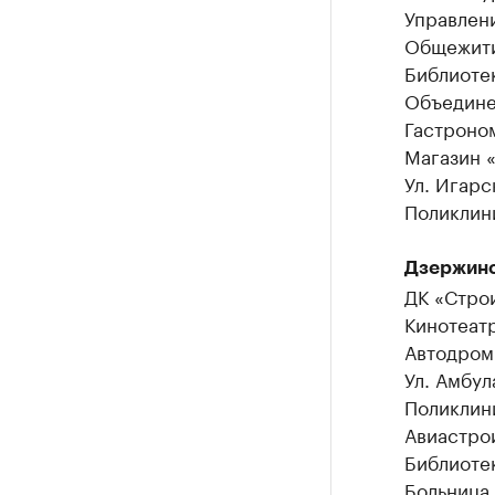
Управлени
Общежити
Библиотек
Объедине
Гастроном
Магазин «
Ул. Игар
Поликлини
Дзержинс
ДК «Стро
Кинотеат
Автодром
Ул. Амбул
Поликлини
Авиастро
Библиотек
Больница