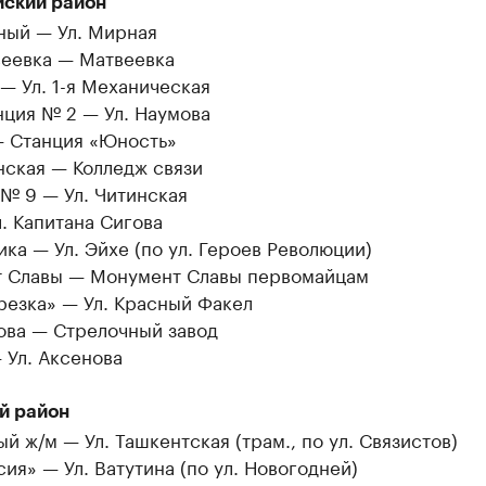
ский район
ный — Ул. Мирная
веевка — Матвеевка
— Ул. 1-я Механическая
нция № 2 — Ул. Наумова
— Станция «Юность»
нская — Колледж связи
№ 9 — Ул. Читинская
. Капитана Сигова
ка — Ул. Эйхе (по ул. Героев Революции)
 Славы — Монумент Славы первомайцам
резка» — Ул. Красный Факел
ова — Стрелочный завод
 Ул. Аксенова
й район
й ж/м — Ул. Ташкентская (трам., по ул. Связистов)
ия» — Ул. Ватутина (по ул. Новогодней)