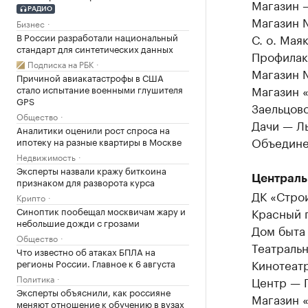
Магазин 
РАДИО
Магазин 
Бизнес
В России разработали национальный
С. о. Мая
стандарт для синтетических данных
Профилак
Подписка на РБК
Магазин 
Причиной авиакатастрофы в США
Магазин «
стало испытание военными глушителя
GPS
Заельцов
Общество
Дачи — Л
Аналитики оценили рост спроса на
Объедине
ипотеку на разные квартиры в Москве
Недвижимость
Эксперты назвали кражу биткоина
Централь
признаком для разворота курса
ДК «Стро
Крипто
Синоптик пообещал москвичам жару и
Красный 
небольшие дожди с грозами
Дом быта 
Общество
Театральн
Что известно об атаках БПЛА на
Кинотеат
регионы России. Главное к 6 августа
Политика
Центр — П
Эксперты объяснили, как россияне
Магазин «
меняют отношение к обучению в вузах