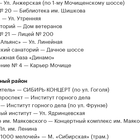
— Ул. Анжерская (по 1-му Мочищенскому шоссе)
№ 20 — Библиотека им. Шишкова
к — Ул. Утренняя
торий — Дом ветеранов
№ 21 — Лицей № 200
Альянс» — Ул. Линейная
ский санаторий — Дачное шоссе
ыжная база «Динамо»
ние № 4 — Карьер Мочище
ный район
итель» — СИБИРЬ-КОНЦЕРТ (по ул. Гоголя)
проспект — Институт горного дела
— Институт горного дела (по ул. Фрунзе)
ый институт — Ул. Ядринцевская
р им. Маяковского — Концертный комплекс им. Маяко
л. им. Ленина
1000 мелочей» — М. «Сибирская» (трам.)