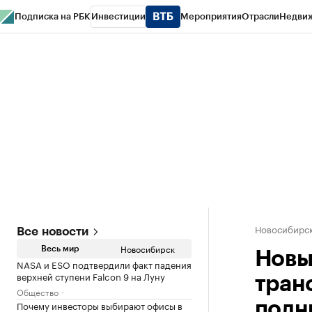
Подписка на РБК
Инвестиции
Мероприятия
Отрасли
Недви
РБК Курсы
РБК Life
Тренды
Визионеры
Национальные проекты
Горо
Спецпроекты СПб
Конференции СПб
Спецпроекты
Проверка конт
Новосибирс
Все новости
Новосибирск
Весь мир
Новы
NASA и ESO подтвердили факт падения
верхней ступени Falcon 9 на Луну
тран
Общество
Почему инвесторы выбирают офисы в
полн