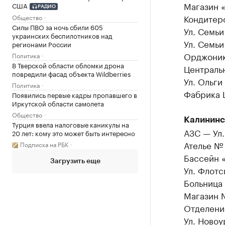
Магазин 
США
РАДИО
Кондитер
Общество
Силы ПВО за ночь сбили 605
Ул. Семьи
украинских беспилотников над
Ул. Семь
регионами России
Орджоник
Политика
В Тверской области обломки дрона
Центральн
повредили фасад объекта Wildberries
Ул. Ольги
Политика
Фабрика 
Появились первые кадры пропавшего в
Иркутской области самолета
Общество
Калининс
Турция ввела налоговые каникулы на
АЗС — Ул
20 лет: кому это может быть интересно
Ателье № 
Подписка на РБК
Бассейн 
Загрузить еще
Ул. Флотс
Больница 
Магазин 
Отделени
Ул. Новоу