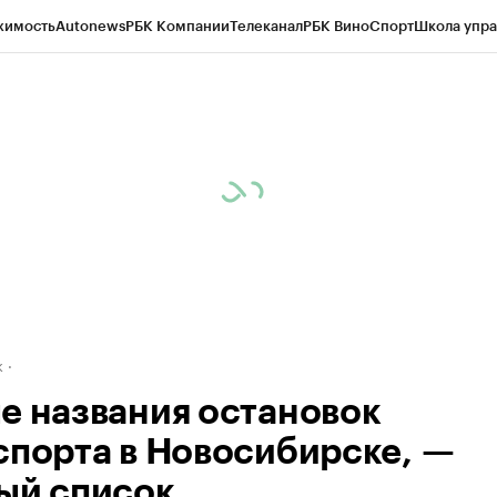
жимость
Autonews
РБК Компании
Телеканал
РБК Вино
Спорт
Школа упра
д
Стиль
Крипто
РБК Бизнес-среда
Дискуссионный клуб
Исследования
К
рагентов
Политика
Экономика
Бизнес
Технологии и медиа
Финансы
Рын
к
е названия остановок
спорта в Новосибирске, —
ый список