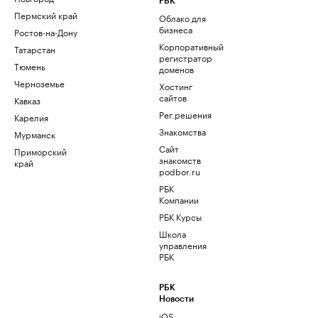
РБК
Пермский край
Облако для
бизнеса
Ростов-на-Дону
Корпоративный
Татарстан
регистратор
Тюмень
доменов
Черноземье
Хостинг
сайтов
Кавказ
Рег.решения
Карелия
Знакомства
Мурманск
Сайт
Приморский
знакомств
край
podbor.ru
РБК
Компании
РБК Курсы
Школа
управления
РБК
РБК
Новости
iOS