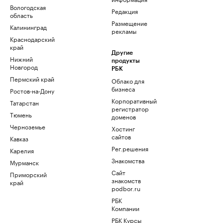
Вологодская
Редакция
область
Размещение
Калининград
рекламы
Краснодарский
край
Другие
Нижний
продукты
Новгород
РБК
Пермский край
Облако для
бизнеса
Ростов-на-Дону
Корпоративный
Татарстан
регистратор
Тюмень
доменов
Черноземье
Хостинг
сайтов
Кавказ
Рег.решения
Карелия
Знакомства
Мурманск
Сайт
Приморский
знакомств
край
podbor.ru
РБК
Компании
РБК Курсы