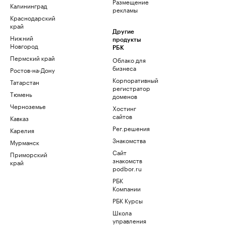
Размещение
Калининград
рекламы
Краснодарский
край
Другие
Нижний
продукты
Новгород
РБК
Пермский край
Облако для
бизнеса
Ростов-на-Дону
Корпоративный
Татарстан
регистратор
Тюмень
доменов
Черноземье
Хостинг
сайтов
Кавказ
Рег.решения
Карелия
Знакомства
Мурманск
Сайт
Приморский
знакомств
край
podbor.ru
РБК
Компании
РБК Курсы
Школа
управления