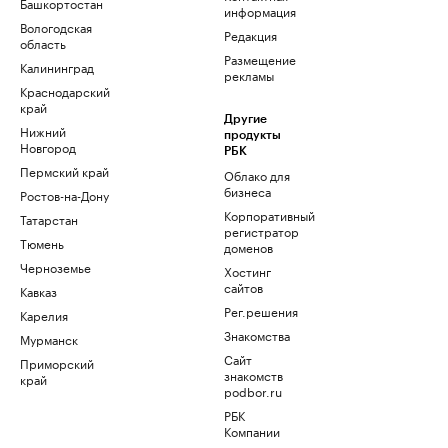
Башкортостан
информация
Вологодская
Редакция
область
Размещение
Калининград
рекламы
Краснодарский
край
Другие
Нижний
продукты
Новгород
РБК
Пермский край
Облако для
бизнеса
Ростов-на-Дону
Корпоративный
Татарстан
регистратор
Тюмень
доменов
Черноземье
Хостинг
сайтов
Кавказ
Рег.решения
Карелия
Знакомства
Мурманск
Сайт
Приморский
знакомств
край
podbor.ru
РБК
Компании