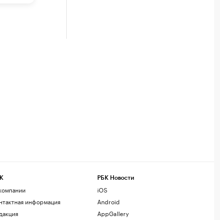
К
РБК Новости
компании
iOS
нтактная информация
Android
дакция
AppGallery