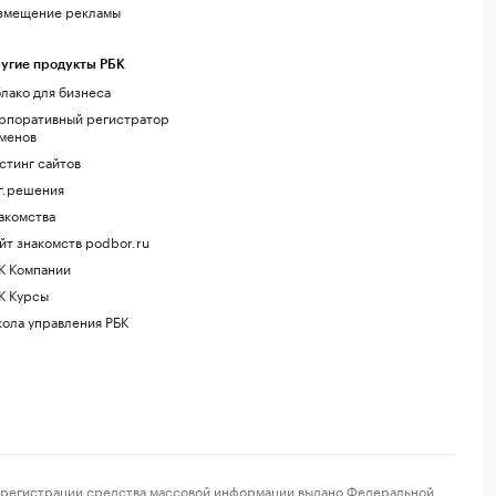
змещение рекламы
угие продукты РБК
лако для бизнеса
рпоративный регистратор
менов
стинг сайтов
г.решения
акомства
йт знакомств podbor.ru
К Компании
К Курсы
ола управления РБК
регистрации средства массовой информации выдано Федеральной