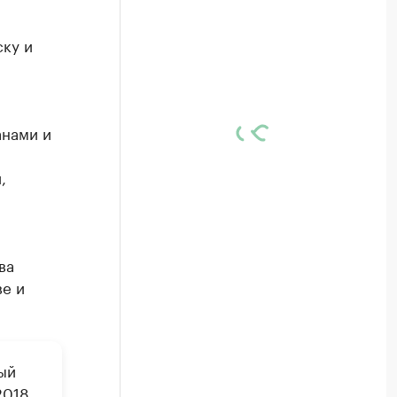
ку и
анами и
,
ва
ве и
ый
2018