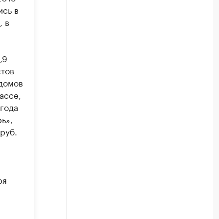
ись в
, в
,9
стов
 домов
ассе,
года
ь»,
руб.
ря