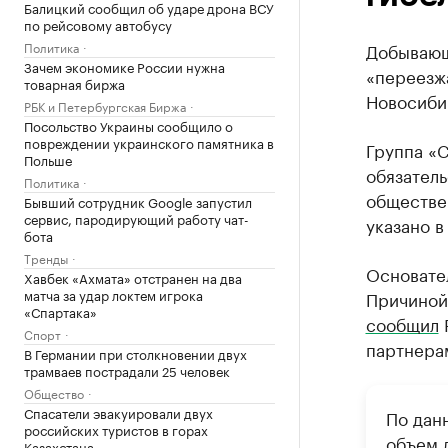
Балицкий сообщил об ударе дрона ВСУ
по рейсовому автобусу
Политика
Добывающ
Зачем экономике России нужна
«переезж
товарная биржа
Новосиби
РБК и Петербургская Биржа
Посольство Украины сообщило о
повреждении украинского памятника в
Группа «С
Польше
обязатель
Политика
обществе
Бывший сотрудник Google запустил
сервис, пародирующий работу чат-
указано в
бота
Тренды
Основате
Хавбек «Ахмата» отстранен на два
матча за удар локтем игрока
Причиной
«Спартака»
сообщил
Р
Спорт
партнера
В Германии при столкновении двух
трамваев пострадали 25 человек
Общество
Спасатели эвакуировали двух
По дан
российских туристов в горах
объем д
Казахстана