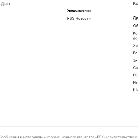
Дзен
Ра
Уведомления
RSS Новости
Др
Об
Ко
до
Хо
Ре
Зн
Са
РБ
РБ
Шк
ения и материалы информационного агентства «РБК» (свидетельство о 