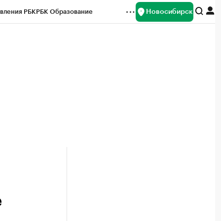
Новосибирск
вления РБК
РБК Образование
редитные рейтинги
Франшизы
Газета
ок наличной валюты
е