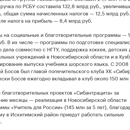
ручка по РСБУ составила 132,8 млрд руб., увеличивш
а, общая сумма начисленных налогов — 12,5 млрд руб.
ле налога на прибыль — 8,4 млрд руб.
ы на социальные и благотворительные программы — 1
уб. В их числе — программы по подготовке специали
о дела совместно с НГТУ, поддержка хоккея, детских
альных учреждений в Новосибирской области и в Кузб
ирование выпуска учебника шорского языка. С 2008 
й Босов был главой попечительского клуба ХК «Сибир
ески Босов ежегодно вкладывал в клуб около 150 млн 
е благотворительных проектов «Сибантрацита» за
ние месяцы — реализация в Новосибирской области
мы «Учитель для России» (145 млн за 5 лет), благода
му в Искитимский район приедут работать сильные
.