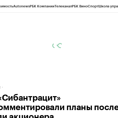
жимость
Autonews
РБК Компании
Телеканал
РБК Вино
Спорт
Школа упра
д
Стиль
Крипто
РБК Бизнес-среда
Дискуссионный клуб
Исследования
К
рагентов
Политика
Экономика
Бизнес
Технологии и медиа
Финансы
Рын
к
 «Сибантрацит»
омментировали планы посл
ли акционера