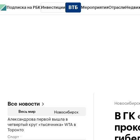
Подписка на РБК
Инвестиции
Мероприятия
Отрасли
Недви
РБК Курсы
РБК Life
Тренды
Визионеры
Национальные проекты
Горо
Спецпроекты СПб
Конференции СПб
Спецпроекты
Проверка конт
Новосибирс
Все новости
Новосибирск
Весь мир
В ГК
Александрова первой вышла в
четвертый круг «тысячника» WTA в
прок
Торонто
Спорт
гибе