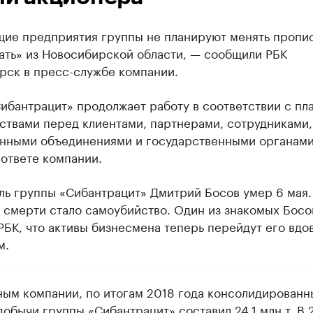
ие предприятия группы не планируют менять пропис
ать» из Новосибирской области, — сообщили РБК
рск в пресс-службе компании.
ибантрацит» продолжает работу в соответствии с пл
ствами перед клиентами, партнерами, сотрудниками,
нными объединениями и государственными органами
 ответе компании.
ль группы «Сибантрацит» Дмитрий Босов умер 6 мая.
 смерти стало самоубийство. Один из знакомых Босо
БК, что активы бизнесмена теперь перейдут его вдо
м.
ным компании, по итогам 2018 года консолидированн
обычи группы «Сибантрацит» составил 24,1 млн т. В 