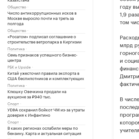
году вы
Общество
Число антикоррупционных исков в
1,9 раз
Москве выросло почти на треть за
том чис
полгода
Общество
Расход
«Росатом» подписал соглашение о
строительстве ветропарка в Киргизии
млрд р
Политика
горног
Семь признаков успешного бизнес-
и соци
центра
РБК и Upside
финанс
Китай ужесточил правила экспорта в
Дмитри
США беспилотников и комплектующих
фактич
Политика
Клюшку Овечкина продали на
аукционе за ₽940 тыс.
В числ
Спорт
послед
УЕФА сохранил бойкот ЧМ из-за утраты
програм
доверия к Инфантино
которо
Спорт
В каких регионах ослабили меры по
учителя
бензину. Карта и актуальная ситуация