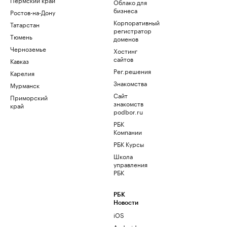
Облако для
бизнеса
Ростов-на-Дону
Корпоративный
Татарстан
регистратор
Тюмень
доменов
Черноземье
Хостинг
сайтов
Кавказ
Рег.решения
Карелия
Знакомства
Мурманск
Сайт
Приморский
знакомств
край
podbor.ru
РБК
Компании
РБК Курсы
Школа
управления
РБК
РБК
Новости
iOS
Android