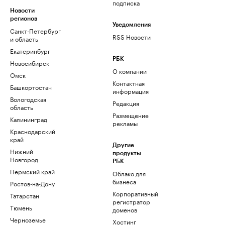
подписка
Новости
регионов
Уведомления
Санкт-Петербург
RSS Новости
и область
Екатеринбург
РБК
Новосибирск
О компании
Омск
Контактная
Башкортостан
информация
Вологодская
Редакция
область
Размещение
Калининград
рекламы
Краснодарский
край
Другие
Нижний
продукты
Новгород
РБК
Пермский край
Облако для
бизнеса
Ростов-на-Дону
Корпоративный
Татарстан
регистратор
Тюмень
доменов
Черноземье
Хостинг