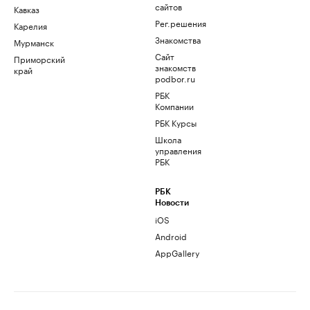
сайтов
Кавказ
Рег.решения
Карелия
Знакомства
Мурманск
Сайт
Приморский
знакомств
край
podbor.ru
РБК
Компании
РБК Курсы
Школа
управления
РБК
РБК
Новости
iOS
Android
AppGallery