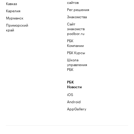
сайтов
Кавказ
Рег.решения
Карелия
Знакомства
Мурманск
Сайт
Приморский
знакомств
край
podbor.ru
РБК
Компании
РБК Курсы
Школа
управления
РБК
РБК
Новости
iOS
Android
AppGallery