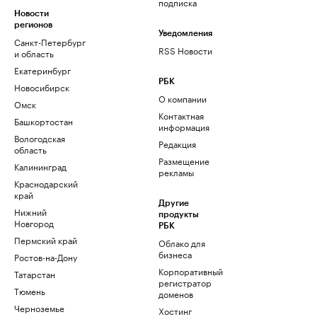
подписка
Новости
регионов
Уведомления
Санкт-Петербург
RSS Новости
и область
Екатеринбург
РБК
Новосибирск
О компании
Омск
Контактная
Башкортостан
информация
Вологодская
Редакция
область
Размещение
Калининград
рекламы
Краснодарский
край
Другие
Нижний
продукты
Новгород
РБК
Пермский край
Облако для
бизнеса
Ростов-на-Дону
Корпоративный
Татарстан
регистратор
Тюмень
доменов
Черноземье
Хостинг