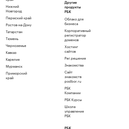
Другие
Нижний
продукты
Новгород
РБК
Пермский край
Облако для
бизнеса
Ростов-на-Дону
Корпоративный
Татарстан
регистратор
Тюмень
доменов
Черноземье
Хостинг
сайтов
Кавказ
Рег.решения
Карелия
Знакомства
Мурманск
Сайт
Приморский
знакомств
край
podbor.ru
РБК
Компании
РБК Курсы
Школа
управления
РБК
РБК