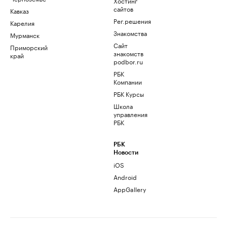
Хостинг
сайтов
Кавказ
Рег.решения
Карелия
Знакомства
Мурманск
Сайт
Приморский
знакомств
край
podbor.ru
РБК
Компании
РБК Курсы
Школа
управления
РБК
РБК
Новости
iOS
Android
AppGallery