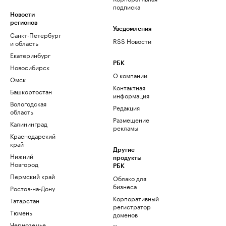
подписка
Новости
регионов
Уведомления
Санкт-Петербург
RSS Новости
и область
Екатеринбург
РБК
Новосибирск
О компании
Омск
Контактная
Башкортостан
информация
Вологодская
Редакция
область
Размещение
Калининград
рекламы
Краснодарский
край
Другие
Нижний
продукты
Новгород
РБК
Пермский край
Облако для
бизнеса
Ростов-на-Дону
Корпоративный
Татарстан
регистратор
Тюмень
доменов
Черноземье