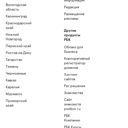
Вологодская
Редакция
область
Размещение
Калининград
рекламы
Краснодарский
край
Другие
Нижний
продукты
Новгород
РБК
Пермский край
Облако для
бизнеса
Ростов-на-Дону
Корпоративный
Татарстан
регистратор
Тюмень
доменов
Черноземье
Хостинг
сайтов
Кавказ
Рег.решения
Карелия
Знакомства
Мурманск
Сайт
Приморский
знакомств
край
podbor.ru
РБК
Компании
РБК Курсы