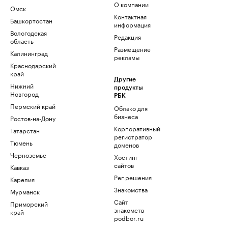
О компании
Омск
Контактная
Башкортостан
информация
Вологодская
Редакция
область
Размещение
Калининград
рекламы
Краснодарский
край
Другие
Нижний
продукты
Новгород
РБК
Пермский край
Облако для
бизнеса
Ростов-на-Дону
Корпоративный
Татарстан
регистратор
Тюмень
доменов
Черноземье
Хостинг
сайтов
Кавказ
Рег.решения
Карелия
Знакомства
Мурманск
Сайт
Приморский
знакомств
край
podbor.ru