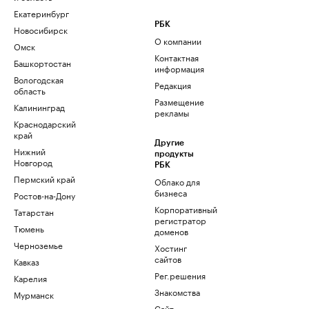
Екатеринбург
РБК
Новосибирск
О компании
Омск
Контактная
Башкортостан
информация
Вологодская
Редакция
область
Размещение
Калининград
рекламы
Краснодарский
край
Другие
Нижний
продукты
Новгород
РБК
Пермский край
Облако для
бизнеса
Ростов-на-Дону
Корпоративный
Татарстан
регистратор
Тюмень
доменов
Черноземье
Хостинг
сайтов
Кавказ
Рег.решения
Карелия
Знакомства
Мурманск
Сайт