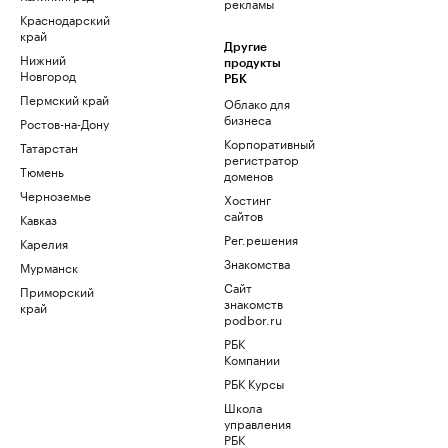
рекламы
Краснодарский
край
Другие
Нижний
продукты
Новгород
РБК
Пермский край
Облако для
бизнеса
Ростов-на-Дону
Корпоративный
Татарстан
регистратор
Тюмень
доменов
Черноземье
Хостинг
сайтов
Кавказ
Рег.решения
Карелия
Знакомства
Мурманск
Сайт
Приморский
знакомств
край
podbor.ru
РБК
Компании
РБК Курсы
Школа
управления
РБК