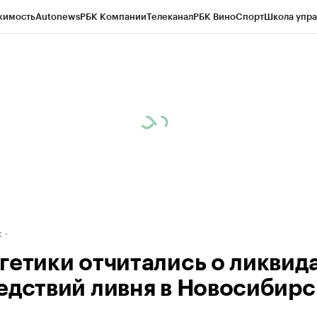
жимость
Autonews
РБК Компании
Телеканал
РБК Вино
Спорт
Школа упра
д
Стиль
Крипто
РБК Бизнес-среда
Дискуссионный клуб
Исследования
К
рагентов
Политика
Экономика
Бизнес
Технологии и медиа
Финансы
Рын
к
гетики отчитались о ликвид
едствий ливня в Новосибирс