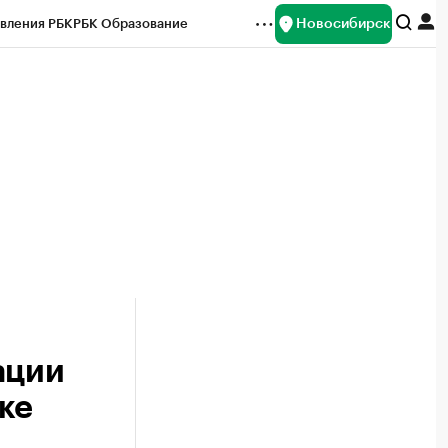
Новосибирск
вления РБК
РБК Образование
редитные рейтинги
Франшизы
Газета
ок наличной валюты
ации
ке