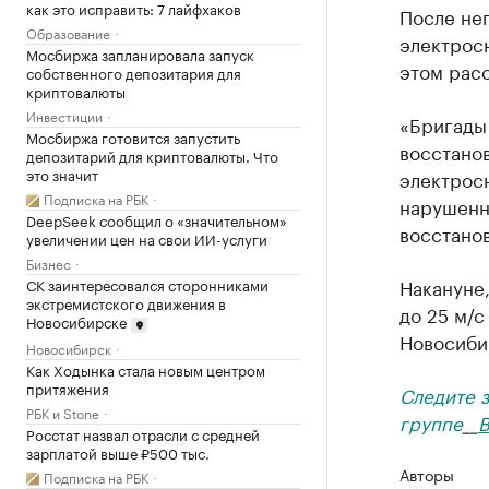
как это исправить: 7 лайфхаков
После не
Образование
электросн
Мосбиржа запланировала запуск
этом расс
собственного депозитария для
криптовалюты
Инвестиции
«Бригады
Мосбиржа готовится запустить
восстанов
депозитарий для криптовалюты. Что
это значит
электрос
Подписка на РБК
нарушенн
DeepSeek сообщил о «значительном»
восстанов
увеличении цен на свои ИИ-услуги
Бизнес
Накануне,
СК заинтересовался сторонниками
экстремистского движения в
до 25 м/с
Новосибирске
Новосиби
Новосибирск
Как Ходынка стала новым центром
притяжения
Следите 
РБК и Stone
группе
__
В
Росстат назвал отрасли с средней
зарплатой выше ₽500 тыс.
Авторы
Подписка на РБК