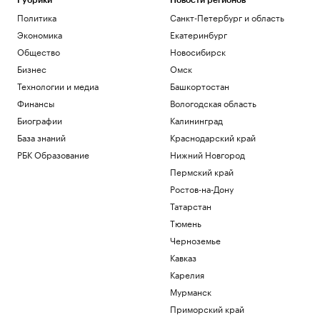
Рубрики
Новости регионов
Общество
Политика
Санкт-Петербург и область
В регионе объем неплатежей по
ипотеке превысил отметку в
Экономика
Екатеринбург
полмиллиарда
Общество
Новосибирск
Новосибирск
Бизнес
Омск
Временное явление: в июле снижение
Технологии и медиа
Башкортостан
цен на жилье резко замедлилось
Финансы
Вологодская область
Недвижимость
Собянин сообщил о еще трех сбитых
Биографии
Калининград
дронах, летевших на Москву
База знаний
Краснодарский край
Политика
РБК Образование
Нижний Новгород
Вышедшие из-под контроля ИИ-
модели OpenAI общались, чтобы
Пермский край
устроить побег
Ростов-на-Дону
Технологии и медиа
Татарстан
Аэропорт Домодедово перешел на
Тюмень
обслуживание рейсов по согласованию
Черноземье
Политика
Кавказ
Загрузить еще
Карелия
Мурманск
Приморский край