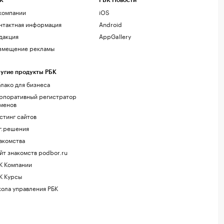
К
РБК Новости
компании
iOS
нтактная информация
Android
дакция
AppGallery
змещение рекламы
угие продукты РБК
лако для бизнеса
рпоративный регистратор
менов
стинг сайтов
г.решения
акомства
йт знакомств podbor.ru
К Компании
К Курсы
ола управления РБК