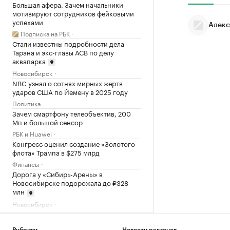
Большая афера. Зачем начальники
мотивируют сотрудников фейковыми
успехами
Алекс
Подписка на РБК
Стали известны подробности дела
Тарана и экс-главы АСВ по делу
аквапарка
Новосибирск
NBC узнал о сотнях мирных жертв
ударов США по Йемену в 2025 году
Политика
Зачем смартфону телеобъектив, 200
Мп и большой сенсор
РБК и Huawei
Конгресс оценил создание «Золотого
флота» Трампа в $275 млрд
Финансы
Дорога у «Сибирь-Арены» в
Новосибирске подорожала до ₽328
млн
Новосибирск
Самый молодой на орбите. 65 лет
полету Титова в космос