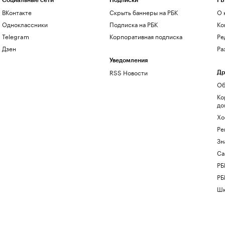
Социальные сети
Подписки
РБ
ВКонтакте
Скрыть баннеры на РБК
О 
Одноклассники
Подписка на РБК
Ко
Telegram
Корпоративная подписка
Ре
Дзен
Ра
Уведомления
RSS Новости
Др
Об
Ко
до
Хо
Ре
Зн
Са
РБ
РБ
Шк