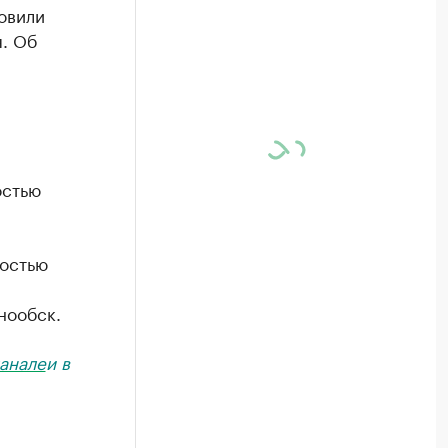
овили
. Об
остью
ростью
нообск.
анале
и в