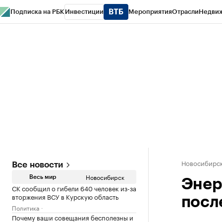
Подписка на РБК
Инвестиции
Мероприятия
Отрасли
Недви
РБК Курсы
РБК Life
Тренды
Визионеры
Национальные проекты
Горо
Спецпроекты СПб
Конференции СПб
Спецпроекты
Проверка конт
Новосибирс
Все новости
Новосибирск
Весь мир
Энер
СК сообщил о гибели 640 человек из-за
вторжения ВСУ в Курскую область
посл
Политика
Почему ваши совещания бесполезны и