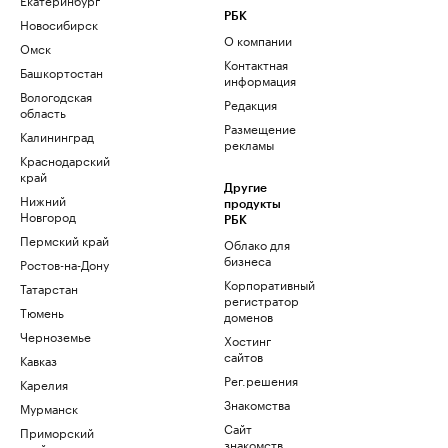
РБК
Новосибирск
О компании
Омск
Контактная
Башкортостан
информация
Вологодская
Редакция
область
Размещение
Калининград
рекламы
Краснодарский
край
Другие
Нижний
продукты
Новгород
РБК
Пермский край
Облако для
бизнеса
Ростов-на-Дону
Корпоративный
Татарстан
регистратор
Тюмень
доменов
Черноземье
Хостинг
сайтов
Кавказ
Рег.решения
Карелия
Знакомства
Мурманск
Сайт
Приморский
знакомств
край