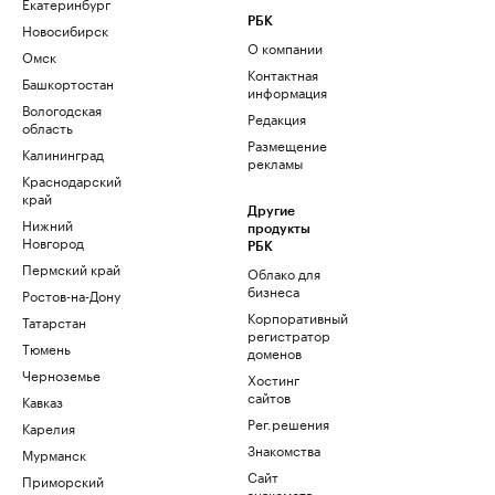
Екатеринбург
РБК
Новосибирск
О компании
Омск
Контактная
Башкортостан
информация
Вологодская
Редакция
область
Размещение
Калининград
рекламы
Краснодарский
край
Другие
Нижний
продукты
Новгород
РБК
Пермский край
Облако для
бизнеса
Ростов-на-Дону
Корпоративный
Татарстан
регистратор
Тюмень
доменов
Черноземье
Хостинг
сайтов
Кавказ
Рег.решения
Карелия
Знакомства
Мурманск
Сайт
Приморский
знакомств