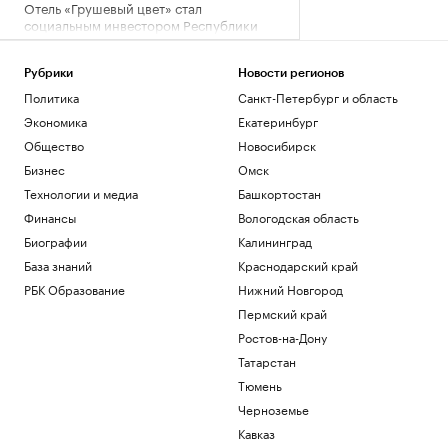
Отель «Грушевый цвет» стал
социальным инвестором Республики
Алтай
Пресс-релиз
Рубрики
Новости регионов
Больше прогулок, свежего воздуха и
Политика
Санкт-Петербург и область
отдыха: квартиры рядом с парками
Экономика
Екатеринбург
РБК и ПИК Серия плюс
Синоптик предупредил о ливнях в
Общество
Новосибирск
Москве и Московской области 7
Бизнес
Омск
августа
РАДИО
Технологии и медиа
Башкортостан
Общество
Финансы
Вологодская область
Чего ждать от нового президента
Колумбии по прозвищу Тигр
Биографии
Калининград
Политика
База знаний
Краснодарский край
Треть россиян работают не по
РБК Образование
Нижний Новгород
специальности. Как это влияет на
экономику
Пермский край
Подписка на РБК
Ростов-на-Дону
Татарстан
Загрузить еще
Тюмень
Черноземье
Кавказ