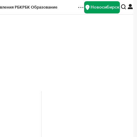
Новосибирск
вления РБК
РБК Образование
редитные рейтинги
Франшизы
Газета
ок наличной валюты