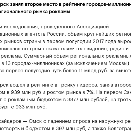
ск занял второе место в рейтинге городов-миллион
егионального рынка рекламы
м исследования, проведенного Ассоциацией
ационных агентств России, объем крупнейших регио
 рынков страны в первом полугодии 2017 года выро
нивался по трем показателям: телевидение, радио и
 реклама. Суммарный объем региональных рекламны
 в 13 городах-миллиониках (за исключением Москвы)
за первое полугодие чуть более 11 млрд руб. за выче
ск вошел в рейтинге в тройку лидеров, заняв второ
м в 939 млн руб и ростом рынка в 7%. На первом Са
г с рекламным бюджетом в 3877 млн рублей, на трет
ург с 933 млн руб.
сайдеров — Омск с падением спроса на наружную ре
четверть и бюджетом в 397 млн руб, а также Волгогра