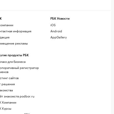
К
РБК Новости
компании
iOS
нтактная информация
Android
дакция
AppGallery
змещение рекламы
угие продукты РБК
лако для бизнеса
рпоративный регистратор
менов
стинг сайтов
г.решения
акомства
йт знакомств podbor.ru
К Компании
К Курсы