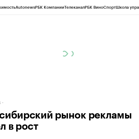
жимость
Autonews
РБК Компании
Телеканал
РБК Вино
Спорт
Школа упра
д
Стиль
Крипто
РБК Бизнес-среда
Дискуссионный клуб
Исследования
К
рагентов
Политика
Экономика
Бизнес
Технологии и медиа
Финансы
Рын
к
сибирский рынок рекламы
л в рост