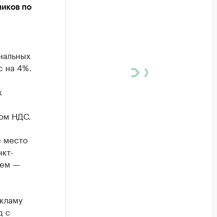
ников по
нальных
с на 4%.
х
том НДС.
е место
нкт-
ьем —
кламу
д с