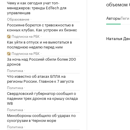
Чему и как сегодня учат топ-
объемом 
менеджеров: тренды EdTech для
управленцев
Авторы
Теги
Образование
Россияне борются с тревожностью в
конных клубах. Как устроен их бизнес
Подписка на РБК
Наталья Де
Как уйти в отпуск и не вымотаться в
последнюю неделю перед ним
Подписка на РБК
За ночь над Россией сбили более 200
дронов
Политика
Что известно об атаках БПЛА на
регионы России. Главное к 7 августа
Политика
Свердловский губернатор сообщил о
падении трех дронов на крышу склада
WB
Политика
Минобороны сообщило об ударах по
сухогрузам в Черном море
Политика