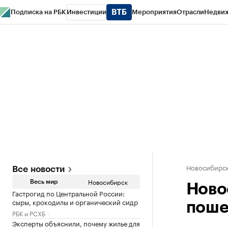
Подписка на РБК
Инвестиции
Мероприятия
Отрасли
Недви
РБК Курсы
РБК Life
Тренды
Визионеры
Национальные проекты
Горо
Спецпроекты СПб
Конференции СПб
Спецпроекты
Проверка конт
Новосибирс
Все новости
Новосибирск
Весь мир
Ново
Гастрогид по Центральной России:
сыры, крокодилы и органический сидр
поше
РБК и РСХБ
Эксперты объяснили, почему жилье для