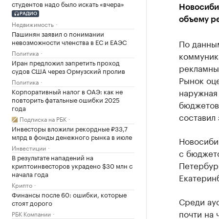
студентов надо было искать «вчера»
Новосибир
РАДИО
объему р
Недвижимость
Пашинян заявил о понимании
невозможности членства в ЕС и ЕАЭС
По данны
Политика
коммуник
Иран предложил запретить проход
рекламных
судов США через Ормузский пролив
Рынок оце
Политика
наружная
Корпоративный налог в ОАЭ: как не
повторить фатальные ошибки 2025
бюджетов
года
составил 
Подписка на РБК
Инвесторы вложили рекордные ₽33,7
млрд в фонды денежного рынка в июле
Новосибир
Инвестиции
с бюджето
В результате нападений на
Петербур
криптоинвесторов украдено $30 млн с
начала года
Екатеринб
Крипто
Финансы после 60: ошибки, которые
Среди ау
стоят дорого
почти на 
РБК Компании