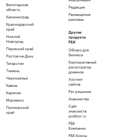
Вологодская
Редакция
область
Размещение
Калининград
рекламы
Краснодарский
край
Другие
Нижний
продукты
Новгород
РБК
Пермский край
Облако для
бизнеса
Ростов-на-Дону
Корпоративный
Татарстан
регистратор
Тюмень
доменов
Черноземье
Хостинг
сайтов
Кавказ
Рег.решения
Карелия
Знакомства
Мурманск
Сайт
Приморский
знакомств
край
podbor.ru
РБК
Компании
РБК Курсы