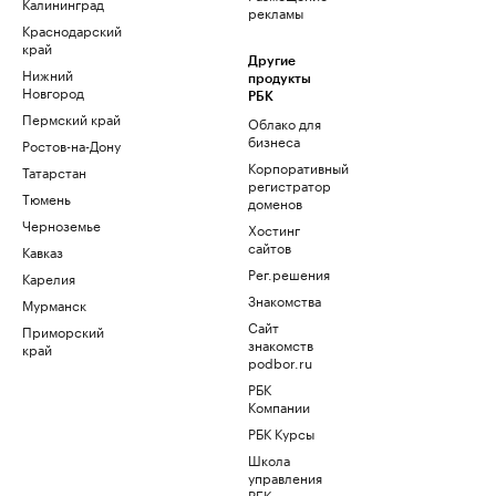
Калининград
рекламы
Краснодарский
край
Другие
Нижний
продукты
Новгород
РБК
Пермский край
Облако для
бизнеса
Ростов-на-Дону
Корпоративный
Татарстан
регистратор
Тюмень
доменов
Черноземье
Хостинг
сайтов
Кавказ
Рег.решения
Карелия
Знакомства
Мурманск
Сайт
Приморский
знакомств
край
podbor.ru
РБК
Компании
РБК Курсы
Школа
управления
РБК