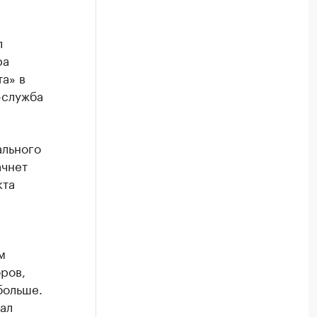
л
ра
а» в
-служба
ального
ачнет
кта
м
ров,
больше.
ал