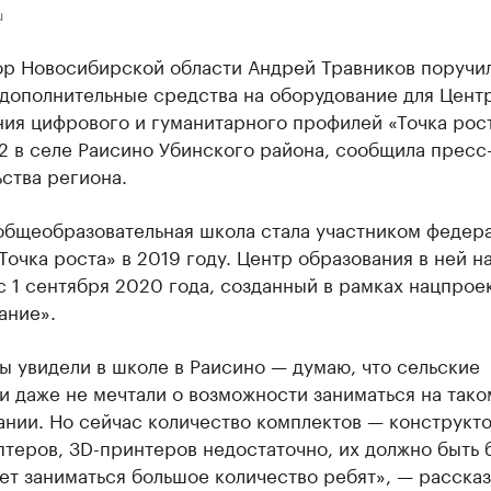
u
ор Новосибирской области Андрей Травников поручи
 дополнительные средства на оборудование для Цент
ия цифрового и гуманитарного профилей «Точка рост
2 в селе Раисино Убинского района, сообщила пресс
ства региона.
общеобразовательная школа стала участником федер
Точка роста» в 2019 году. Центр образования в ней н
с 1 сентября 2020 года, созданный в рамках нацпрое
ание».
мы увидели в школе в Раисино — думаю, что сельские
 даже не мечтали о возможности заниматься на тако
нии. Но сейчас количество комплектов — конструкто
теров, 3D-принтеров недостаточно, их должно быть 
ет заниматься большое количество ребят», — рассказ