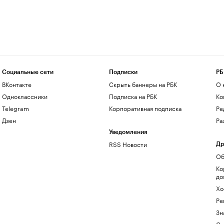
Социальные сети
Подписки
РБ
ВКонтакте
Скрыть баннеры на РБК
О 
Одноклассники
Подписка на РБК
Ко
Telegram
Корпоративная подписка
Ре
Дзен
Ра
Уведомления
RSS Новости
Др
Об
Ко
до
Хо
Ре
Зн
Са