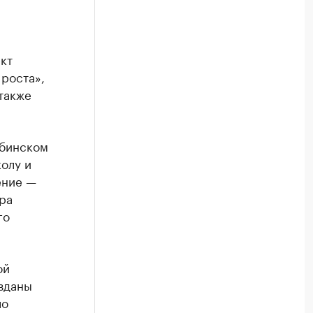
кт
 роста»,
также
Убинском
олу и
ение —
ра
го
ой
зданы
ло