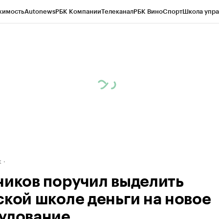
жимость
Autonews
РБК Компании
Телеканал
РБК Вино
Спорт
Школа упра
д
Стиль
Крипто
РБК Бизнес-среда
Дискуссионный клуб
Исследования
К
рагентов
Политика
Экономика
Бизнес
Технологии и медиа
Финансы
Рын
к
ников поручил выделить
ской школе деньги на новое
удование