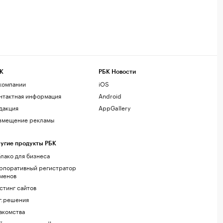
К
РБК Новости
компании
iOS
нтактная информация
Android
дакция
AppGallery
змещение рекламы
угие продукты РБК
лако для бизнеса
рпоративный регистратор
менов
стинг сайтов
г.решения
акомства
йт знакомств podbor.ru