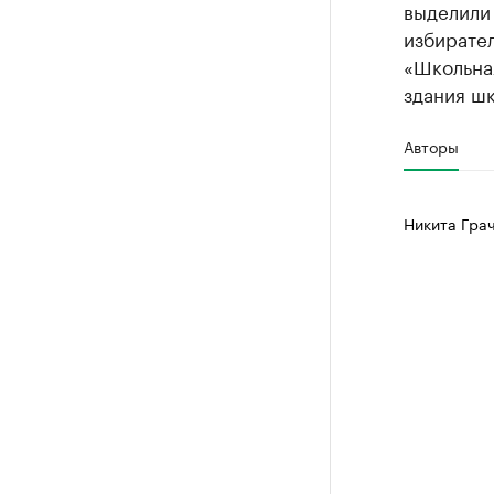
выделили 
избирате
«Школьна
здания шк
Авторы
Никита Гра