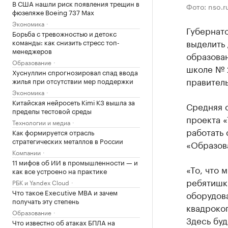
В США нашли риск появления трещин в
Фото: nso.r
фюзеляже Boeing 737 Max
Экономика
Губернат
Борьба с тревожностью и детокс
выделить
команды: как снизить стресс топ-
менеджеров
образован
Образование
школе № 
Хуснуллин спрогнозировал спад ввода
правитель
жилья при отсутствии мер поддержки
Экономика
Китайская нейросеть Kimi K3 вышла за
Средняя 
пределы тестовой среды
проекта «
Технологии и медиа
работать 
Как формируется отрасль
стратегических металлов в России
«Образов
Компании
11 мифов об ИИ в промышленности — и
«То, что 
как все устроено на практике
ребятишки
РБК и Yandex Cloud
Что такое Executive MBA и зачем
оборудова
получать эту степень
квадрокоп
Образование
Здесь буд
Что известно об атаках БПЛА на