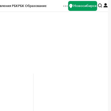
Новосибирск
вления РБК
РБК Образование
редитные рейтинги
Франшизы
Газета
ок наличной валюты