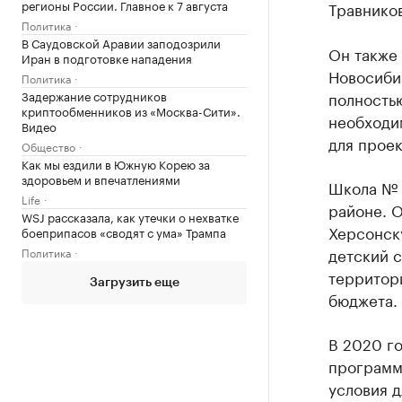
регионы России. Главное к 7 августа
Травников
Политика
В Саудовской Аравии заподозрили
Он также 
Иран в подготовке нападения
Новосибир
Политика
Задержание сотрудников
полностью
криптообменников из «Москва-Сити».
необходим
Видео
для проек
Общество
Как мы ездили в Южную Корею за
здоровьем и впечатлениями
Школа № 2
Life
районе. О
WSJ рассказала, как утечки о нехватке
Херсонск
боеприпасов «сводят с ума» Трампа
детский с
Политика
территори
Загрузить еще
бюджета.
В 2020 го
программе
условия д