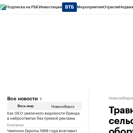
Подписка на РБК
Инвестиции
Мероприятия
Отрасли
Недви
РБК Курсы
РБК Life
Тренды
Визионеры
Национальные проекты
Горо
Спецпроекты СПб
Конференции СПб
Спецпроекты
Проверка конт
Новосибирс
Все новости
Новосибирск
Весь мир
Трав
Как GEO увеличило видимости бренда
в нейроответах без прямой рекламы
сель
Компании
Чемпион Европы 1988 года возглавит
обор