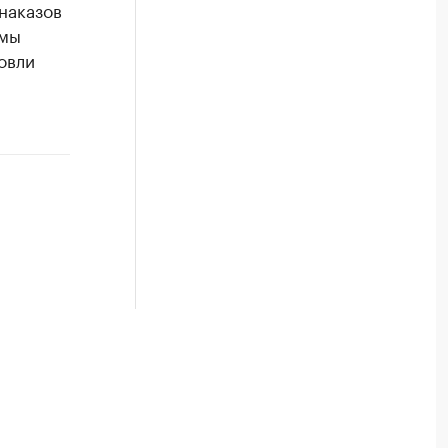
наказов
ммы
овли