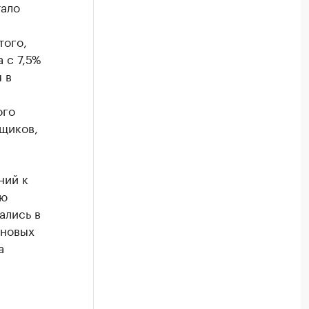
тало
того,
 с 7,5%
 в
ого
щиков,
ний к
ию
ались в
 новых
а