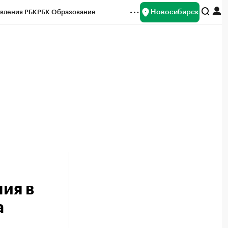
Новосибирск
вления РБК
РБК Образование
редитные рейтинги
Франшизы
Газета
ок наличной валюты
ия в
а