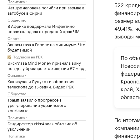
Политика
522 кред
Четыре человека погибли при взрыве в
финансир
автобусе в Сирии
размер вс
Общество
В Африке поддержали Инфантино
49,41%, ч
после скандала с продажей прав ЧМ
выводы мо
Спорт
Запасы газа в Европе на минимуме. Что
будет зимой
По объ
Подписка на РБК
Экс-глава Mind Money признала вину
Новоси
по «делу брокеров» о хищении ₽7 млрд
федера
Финансы
Красно
Как изучали Луну: от изобретения
телескопа до высадки. Видео РБК
край, Х
Общество
области
Трамп заявил о прогрессе в
урегулировании украинского
конфликта
Политика
По итогам
Гендиректор «ИжАвиа» объявил об
компании 
увольнении
финансир
Политика