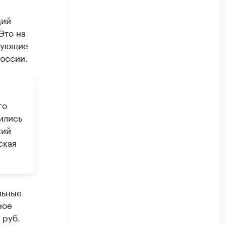
щий
Это на
твующие
оссии.
го
ились
кий
ская
льные
ное
 руб.