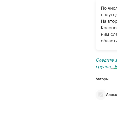
По чис
полуго
На вто
Красно
ним сле
области
Следите 
группе
__
В
Авторы
Алекс