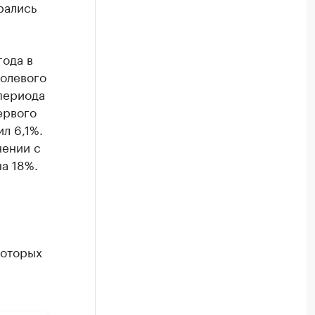
рались
года в
долевого
 периода
ервого
ил 6,1%.
нении с
а 18%.
которых