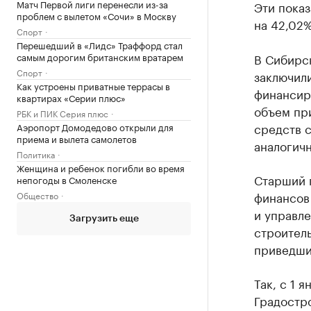
Матч Первой лиги перенесли из-за
Эти пока
проблем с вылетом «Сочи» в Москву
на 42,02%
Спорт
Перешедший в «Лидс» Траффорд стал
самым дорогим британским вратарем
В Сибирс
Спорт
заключили
Как устроены приватные террасы в
финансиро
квартирах «Серии плюс»
объем пр
РБК и ПИК Серия плюс
средств с
Аэропорт Домодедово открыли для
приема и вылета самолетов
аналогич
Политика
Женщина и ребенок погибли во время
Старший 
непогоды в Смоленске
финансов
Общество
и управле
Загрузить еще
строитель
приведши
Так, с 1 
Градостр