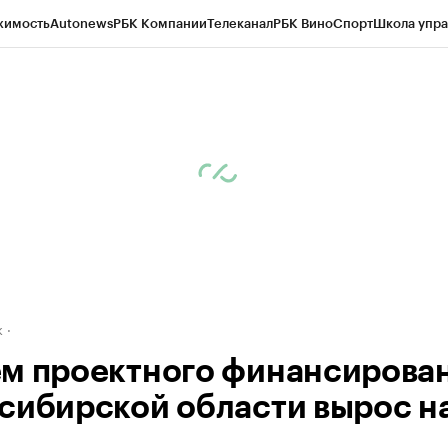
жимость
Autonews
РБК Компании
Телеканал
РБК Вино
Спорт
Школа упра
д
Стиль
Крипто
РБК Бизнес-среда
Дискуссионный клуб
Исследования
К
рагентов
Политика
Экономика
Бизнес
Технологии и медиа
Финансы
Рын
к
м проектного финансирован
сибирской области вырос н