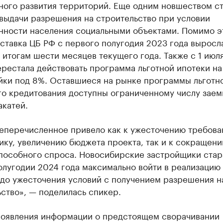
ного развития территорий. Еще одним новшеством с
выдачи разрешения на строительство при условии
нности населения социальными объектами. Помимо э
ставка ЦБ РФ с первого полугодия 2023 года выросла
 итогам шести месяцев текущего года. Также с 1 июля
рестала действовать программа льготной ипотеки на
йки под 8%. Оставшиеся на рынке программы льготн
го кредитования доступны ограниченному числу заем
акатей.
еперечисленное привело как к ужесточению требова
ику, увеличению бюджета проекта, так и к сокращен
пособного спроса. Новосибирские застройщики стар
олугодии 2024 года максимально войти в реализацию
 до ужесточения условий с получением разрешения н
ство», — поделилась спикер.
появления информации о предстоящем сворачивании