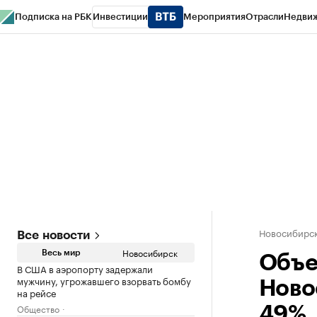
Подписка на РБК
Инвестиции
Мероприятия
Отрасли
Недви
РБК Курсы
РБК Life
Тренды
Визионеры
Национальные проекты
Горо
Спецпроекты СПб
Конференции СПб
Спецпроекты
Проверка конт
Новосибирс
Все новости
Новосибирск
Весь мир
Объе
В США в аэропорту задержали
мужчину, угрожавшего взорвать бомбу
Ново
на рейсе
Общество
49%