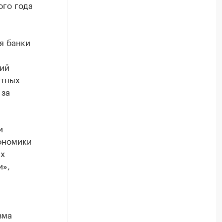
ого года
я банки
щий
итных
 за
и
ономики
ах
и»,
зма