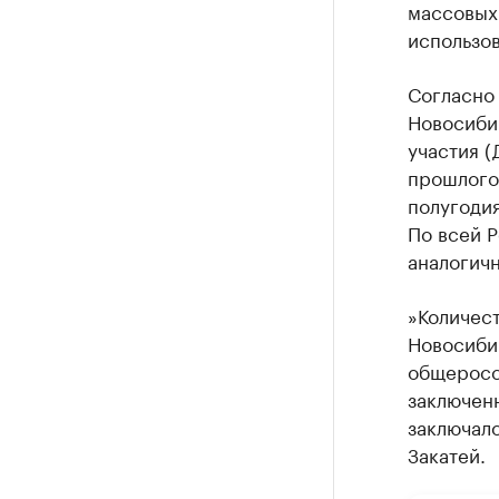
массовых
использов
Согласно 
Новосибир
участия (
прошлого 
полугодия
По всей Р
аналогичн
»Количест
Новосибир
общеросси
заключен
заключал
Закатей.