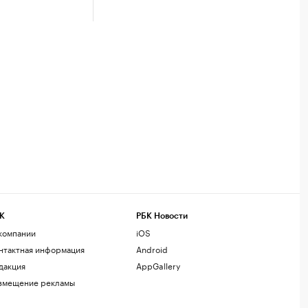
К
РБК Новости
компании
iOS
нтактная информация
Android
дакция
AppGallery
змещение рекламы