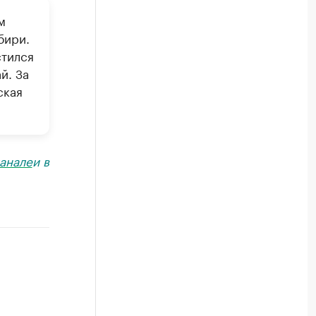
м
бири.
стился
й. За
ская
анале
и в