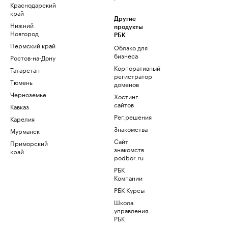
Краснодарский
край
Другие
Нижний
продукты
Новгород
РБК
Пермский край
Облако для
бизнеса
Ростов-на-Дону
Корпоративный
Татарстан
регистратор
Тюмень
доменов
Черноземье
Хостинг
сайтов
Кавказ
Рег.решения
Карелия
Знакомства
Мурманск
Сайт
Приморский
знакомств
край
podbor.ru
РБК
Компании
РБК Курсы
Школа
управления
РБК