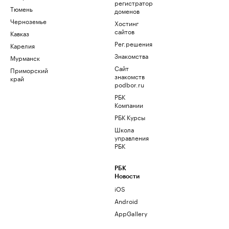
регистратор
Тюмень
доменов
Черноземье
Хостинг
сайтов
Кавказ
Рег.решения
Карелия
Знакомства
Мурманск
Сайт
Приморский
знакомств
край
podbor.ru
РБК
Компании
РБК Курсы
Школа
управления
РБК
РБК
Новости
iOS
Android
AppGallery