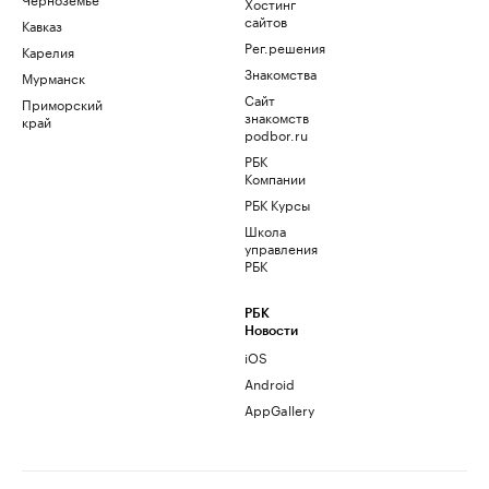
Хостинг
сайтов
Кавказ
Рег.решения
Карелия
Знакомства
Мурманск
Сайт
Приморский
знакомств
край
podbor.ru
РБК
Компании
РБК Курсы
Школа
управления
РБК
РБК
Новости
iOS
Android
AppGallery