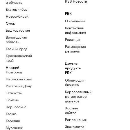
RSS Новости
и область
Екатеринбург
РБК
Новосибирск
О компании
Омск
Контактная
Башкортостан
информация
Вологодская
Редакция
область
Размещение
Калининград
рекламы
Краснодарский
край
Другие
Нижний
продукты
Новгород
РБК
Пермский край
Облако для
бизнеса
Ростов-на-Дону
Корпоративный
Татарстан
регистратор
Тюмень
доменов
Черноземье
Хостинг
сайтов
Кавказ
Рег.решения
Карелия
Знакомства
Мурманск