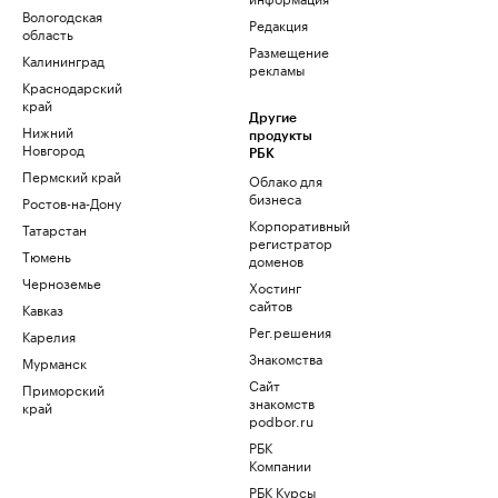
Вологодская
Редакция
область
Размещение
Калининград
рекламы
Краснодарский
край
Другие
Нижний
продукты
Новгород
РБК
Пермский край
Облако для
бизнеса
Ростов-на-Дону
Корпоративный
Татарстан
регистратор
Тюмень
доменов
Черноземье
Хостинг
сайтов
Кавказ
Рег.решения
Карелия
Знакомства
Мурманск
Сайт
Приморский
знакомств
край
podbor.ru
РБК
Компании
РБК Курсы