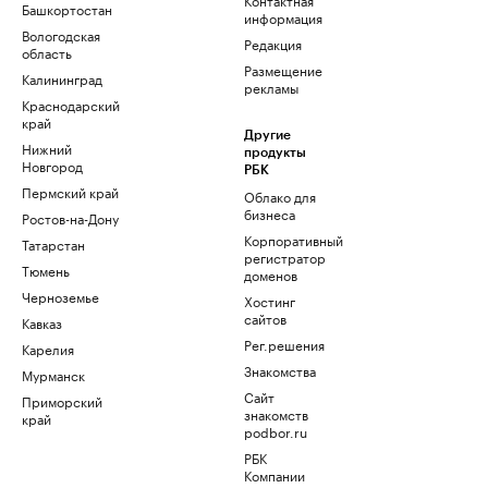
Башкортостан
информация
Вологодская
Редакция
область
Размещение
Калининград
рекламы
Краснодарский
край
Другие
Нижний
продукты
Новгород
РБК
Пермский край
Облако для
бизнеса
Ростов-на-Дону
Корпоративный
Татарстан
регистратор
Тюмень
доменов
Черноземье
Хостинг
сайтов
Кавказ
Рег.решения
Карелия
Знакомства
Мурманск
Сайт
Приморский
знакомств
край
podbor.ru
РБК
Компании