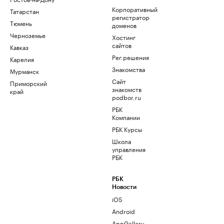
Корпоративный
Татарстан
регистратор
Тюмень
доменов
Черноземье
Хостинг
сайтов
Кавказ
Рег.решения
Карелия
Знакомства
Мурманск
Сайт
Приморский
знакомств
край
podbor.ru
РБК
Компании
РБК Курсы
Школа
управления
РБК
РБК
Новости
iOS
Android
AppGallery