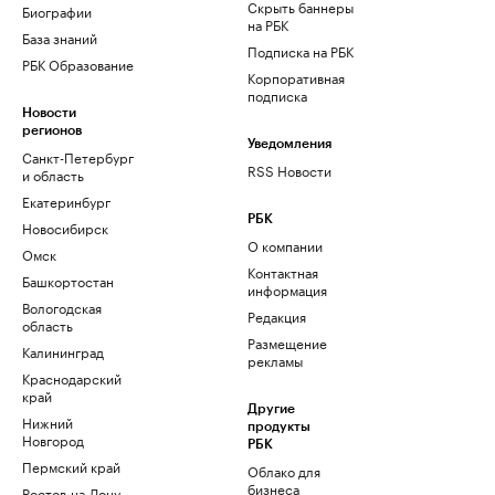
Скрыть баннеры
Биографии
на РБК
База знаний
Подписка на РБК
РБК Образование
Корпоративная
подписка
Новости
регионов
Уведомления
Санкт-Петербург
RSS Новости
и область
Екатеринбург
РБК
Новосибирск
О компании
Омск
Контактная
Башкортостан
информация
Вологодская
Редакция
область
Размещение
Калининград
рекламы
Краснодарский
край
Другие
Нижний
продукты
Новгород
РБК
Пермский край
Облако для
бизнеса
Ростов-на-Дону