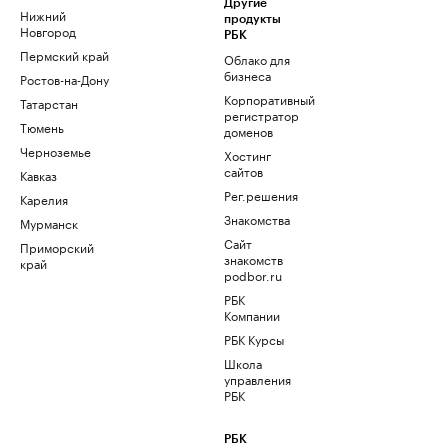
Другие
Нижний
продукты
Новгород
РБК
Пермский край
Облако для
бизнеса
Ростов-на-Дону
Корпоративный
Татарстан
регистратор
Тюмень
доменов
Черноземье
Хостинг
сайтов
Кавказ
Рег.решения
Карелия
Знакомства
Мурманск
Сайт
Приморский
знакомств
край
podbor.ru
РБК
Компании
РБК Курсы
Школа
управления
РБК
РБК